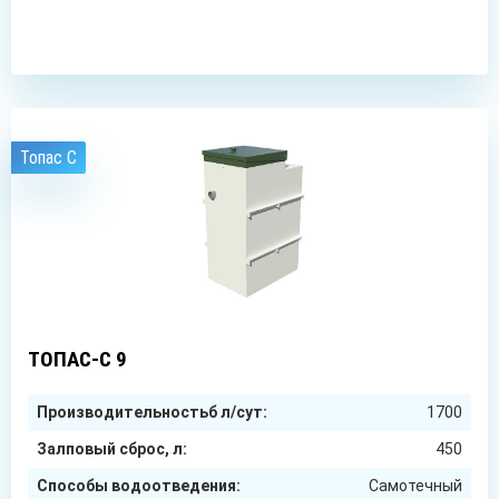
ЗАКАЗАТЬ
Топас C
9
чел.
ТОПАС-С 9
Производительностьб л/сут:
1700
Залповый сброс, л:
450
Способы водоотведения:
Самотечный