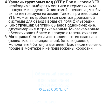
Уровень грунтовых вод (УГВ):
При высоком УГВ
необходимо выбирать септики с герметичным
корпусом и надежной системой крепления, чтобы
их не вытолкнуло из земли. Также, при высоком
УГВ может потребоваться монтаж дренажной
системы для отвода воды от поля фильтрации.
Конструкция:
Септики бывают однокамерные,
двухкамерные и трехкамерные. Многокамерные
обеспечивают более высокую степень очистки.
Материал:
Септики изготавливают из пластика
(полиэтилен, полипропилен), бетона (кольца,
монолитный бетон) и металла. Пластиковые легче,
проще в монтаже и не подвержены коррозии.
Обратный звонок
8 (800) 550-75-44
8 (910) 942-55-52
© 2026 ООО "ЦГС"
КАТАЛОГ СЕПТИКОВ
ЕВРОЛОС БИО