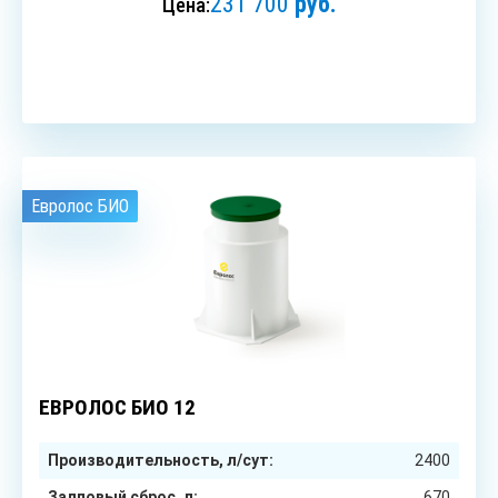
231 700
руб.
Цена:
ЗАКАЗАТЬ
Евролос БИО
12
чел.
ЕВРОЛОС БИО 12
Производительность, л/сут:
2400
Залповый сброс, л:
670