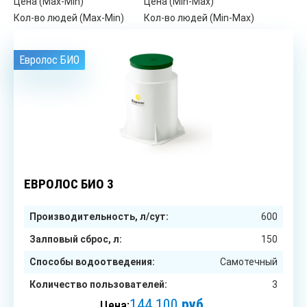
Цена (Max-Min)
Цена (Min-Max)
Кол-во людей (Max-Min)
Кол-во людей (Min-Max)
Евролос БИО
3
чел.
ЕВРОЛОС БИО 3
Производительность, л/сут:
600
Залповый сброс, л:
150
Способы водоотведения:
Самотечный
Количество пользователей:
3
144 100
руб.
Цена: