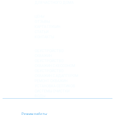
ДЛЯ ЧАСТНОГО ДОМА
О КОМПАНИИ
ЦЕНЫ
ОТЗЫВЫ
КАРТА ГЛУБИН
СТАТЬИ
КОНТАКТЫ
УСЛУГИ
ОБУСТРОЙСТВО
СКВАЖИН
ОБУСТРОЙСТВО
СКВАЖИН С КЕССОНОМ
ОБУСТРОЙСТВО
СКВАЖИН С АДАПТЕРОМ
РЕМОНТ СКВАЖИН
УСТАНОВКА СЕПТИКОВ
СИСТЕМЫ ОЧИСТКИ
ВОДЫ
Режим работы: