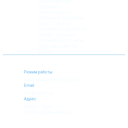
ОБУСТРОЙСТВО
СКВАЖИН
ОБУСТРОЙСТВО
СКВАЖИН С КЕССОНОМ
ОБУСТРОЙСТВО
СКВАЖИН С АДАПТЕРОМ
РЕМОНТ СКВАЖИН
УСТАНОВКА СЕПТИКОВ
СИСТЕМЫ ОЧИСТКИ
ВОДЫ
Режим работы:
ежедневно с 8:00 до 20:00
Email:
info@cgs71.ru
Адрес:
300001, Тула,
Пролетарская улица, 2