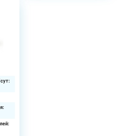
3
чел.
сут:
я:
лей: