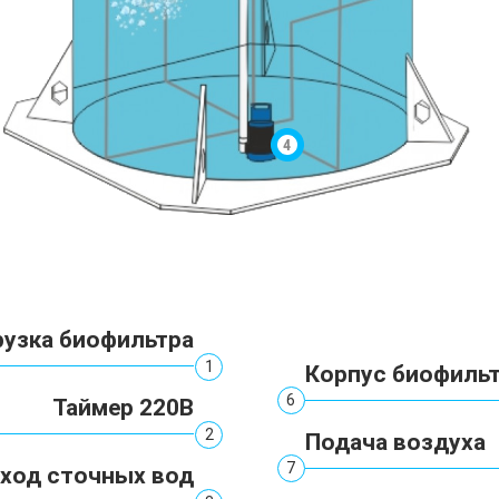
рузка биофильтра
1
Корпус биофиль
6
Таймер 220В
2
Подача воздуха
7
ход сточных вод