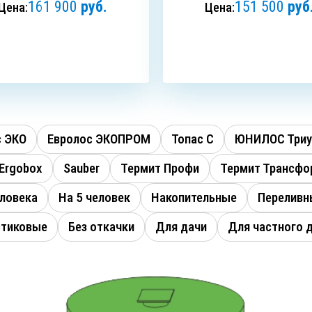
161 900
руб.
151 500
руб
Цена:
Цена:
ЗАКАЗАТЬ
ЗАКАЗАТЬ
с ЭКО
Евролос ЭКОПРОМ
Топас C
ЮНИЛОС Три
Ergobox
Sauber
Термит Профи
Термит Трансфо
еловека
На 5 человек
Накопительные
Переливн
стиковые
Без откачки
Для дачи
Для частного 