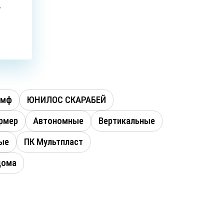
.
умф
ЮНИЛОС СКАРАБЕЙ
рмер
Автономные
Вертикальные
ые
ПК Мультпласт
дома