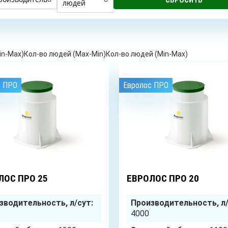
людей
ОБУСТРОЙСТВО
РЕМОНТ
БУРЕ
СКВАЖИН С
СКВАЖИН НА
КОЛО
АДАПТЕРОМ
ВОДУ
in-Max)
Кол-во людей (Max-Min)
Кол-во людей (Min-Max)
с ПРО
Евролос ПРО
СКВАЖИНА НА
ПЕСОК
25
чел.
ЛОС ПРО 25
ЕВРОЛОС ПРО 20
зводительность, л/сут:
Производительность, л/
4000