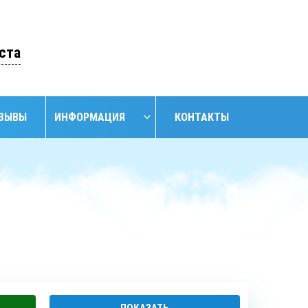
ОСТАВИТЬ ЗАЯВКУ
ста
ЗЫВЫ
ИНФОРМАЦИЯ
КОНТАКТЫ
НАЙТИ
НИЕ
ОБУСТРОЙСТВО
ОБУСТРОЙСТВО
АНСКИХ
СКВАЖИН С
СКВАЖИН
ЖИН
КЕССОНОМ