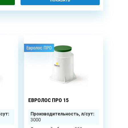
БУРЕНИЕ
СИСТЕМЫ
НИЕ
АБИССИНСКИХ
ОЧИСТКИ
ДЦЕВ
СКВАЖИН
ВОДЫ
Евролос ПРО
20
чел.
15
чел.
ЕВРОЛОС ПРО 15
сут:
Производительность, л/сут:
3000