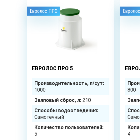
Евролос ПРО
Евроло
5
чел.
ЕВРОЛОС ПРО 5
ЕВРО
Производительность, л/сут:
Прои
1000
800
Залповый сброс, л:
210
Залп
Способы водоотведения:
Спос
Самотечный
Само
Количество пользователей:
Коли
5
4