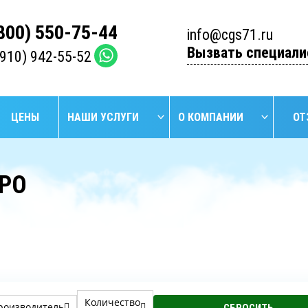
(800) 550-75-44
info@cgs71.ru
Вызвать специали
(910) 942-55-52
ЦЕНЫ
НАШИ УСЛУГИ
О КОМПАНИИ
ОТ
ПРО
НАЙТИ
БУРЕНИЕ
БУРЕ
УСТАНОВКА
ПРОМЫШЛЕННЫХ
АРТЕЗИ
СЕПТИКОВ
СКВАЖИН
СКВА
Количество
роизводитель