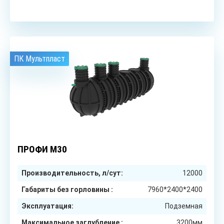
ПК Мультпласт
до 60
чел.
ПРОФИ М30
Производительность, л/сут:
12000
Габариты без горловины :
7960*2400*2400
Эксплуатация:
Подземная
Максимальное заглубление :
3200мм