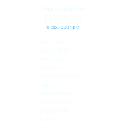
Обратный звонок
8 (800) 550-75-44
8 (910) 942-55-52
© 2026 ООО "ЦГС"
КАТАЛОГ СЕПТИКОВ
ЕВРОЛОС БИО
ЕВРОЛОС ГРУНТ
ЕВРОЛОС ПРО
ЕВРОЛОС ЭКО
ЕВРОЛОС ЭКОПРОМ
ТОПАС C
ЮНИЛОС ТРИУМФ
ЮНИЛОС СКАРАБЕЙ
ЮНИЛОС АСТРА
ВОЛГАРЬ