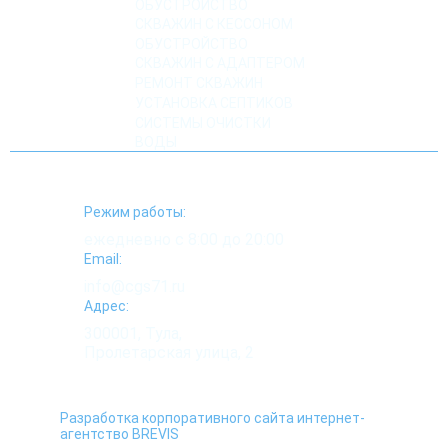
ОБУСТРОЙСТВО
СКВАЖИН С КЕССОНОМ
ОБУСТРОЙСТВО
СКВАЖИН С АДАПТЕРОМ
РЕМОНТ СКВАЖИН
УСТАНОВКА СЕПТИКОВ
СИСТЕМЫ ОЧИСТКИ
ВОДЫ
Режим работы:
ежедневно с 8:00 до 20:00
Email:
info@cgs71.ru
Адрес:
300001, Тула,
Пролетарская улица, 2
Разработка корпоративного сайта интернет-
агентство BREVIS