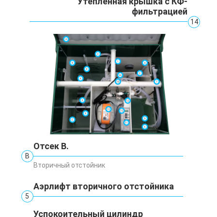
Утепленная крышка с КФ-
фильтрацией
14
Отсек В.
В
Вторичный отстойник
Аэрлифт вторичного отстойника
5
Успокоительный цилиндр