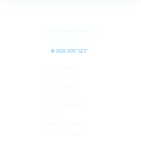
Обратный звонок
8 (800) 550-75-44
8 (910) 942-55-52
© 2026 ООО "ЦГС"
КАТАЛОГ СЕПТИКОВ
ЕВРОЛОС БИО
ЕВРОЛОС ГРУНТ
ЕВРОЛОС ПРО
ЕВРОЛОС ЭКО
ЕВРОЛОС ЭКОПРОМ
ТОПАС C
ЮНИЛОС ТРИУМФ
ЮНИЛОС СКАРАБЕЙ