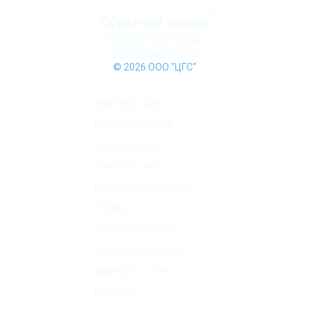
Обратный звонок
8 (800) 550-75-44
8 (910) 942-55-52
© 2026 ООО "ЦГС"
КАТАЛОГ СЕПТИКОВ
ЕВРОЛОС БИО
ЕВРОЛОС ГРУНТ
ЕВРОЛОС ПРО
ЕВРОЛОС ЭКО
ЕВРОЛОС ЭКОПРОМ
ТОПАС C
ЮНИЛОС ТРИУМФ
ЮНИЛОС СКАРАБЕЙ
ЮНИЛОС АСТРА
ВОЛГАРЬ