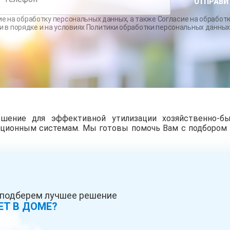
ОТПРАВИ
ОБУСТРОЙСТВО
РЕМОНТ
БУРЕ
СКВАЖИН С
СКВАЖИН НА
КОЛО
ие на обработку персональных данных
, а также
Согласие на обработ
АДАПТЕРОМ
ВОДУ
и
в порядке и на условиях
Политики обработки персональных данны
СКВАЖИНА НА
ПЕСОК
шение для эффективной утилизации хозяйственно-бы
ационным системам. Мы готовы помочь Вам с подбором 
ы подберем лучшее решение
ЕТ В ДОМЕ?