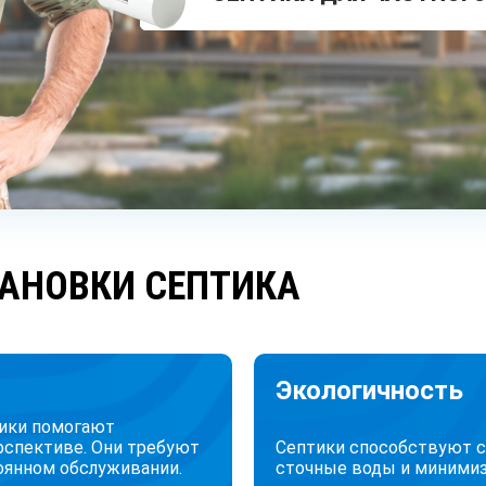
АНОВКИ СЕПТИКА
Экологичность
тики помогают
рспективе. Они требуют
Септики способствуют 
оянном обслуживании.
сточные воды и минимиз