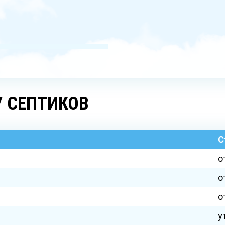
У СЕПТИКОВ
С
о
о
о
у