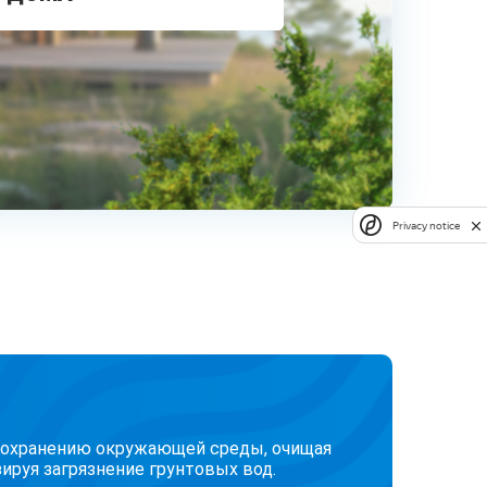
Privacy notice
сохранению окружающей среды, очищая
ируя загрязнение грунтовых вод.