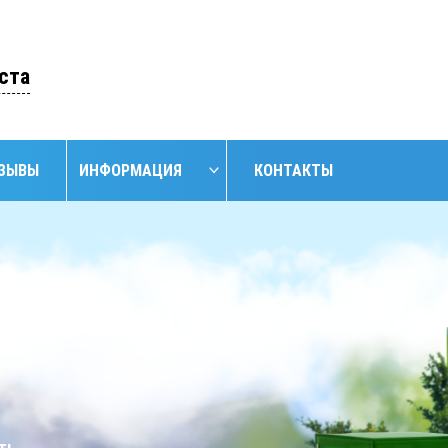
ОСТАВИТЬ ЗАЯВКУ
ста
ЗЫВЫ
ИНФОРМАЦИЯ
КОНТАКТЫ
НАЙТИ
НИЕ
ОБУСТРОЙСТВО
ОБУСТРОЙСТВО
АНСКИХ
СКВАЖИН С
СКВАЖИН
ЖИН
КЕССОНОМ