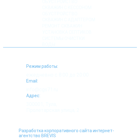
ОБУСТРОЙСТВО
СКВАЖИН С КЕССОНОМ
ОБУСТРОЙСТВО
СКВАЖИН С АДАПТЕРОМ
РЕМОНТ СКВАЖИН
УСТАНОВКА СЕПТИКОВ
СИСТЕМЫ ОЧИСТКИ
ВОДЫ
Режим работы:
ежедневно с 8:00 до 20:00
Email:
info@cgs71.ru
Адрес:
300001, Тула,
Пролетарская улица, 2
Разработка корпоративного сайта интернет-
агентство BREVIS