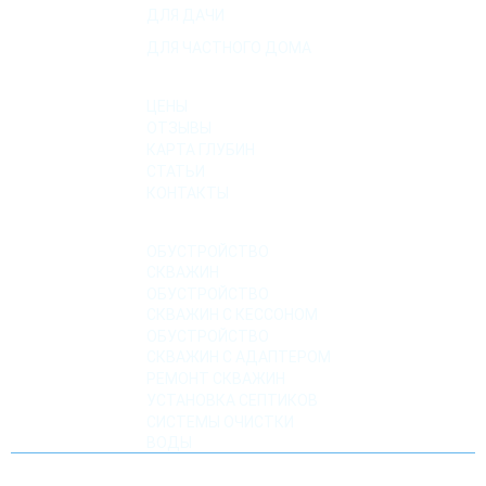
ДЛЯ ДАЧИ
ДЛЯ ЧАСТНОГО ДОМА
О КОМПАНИИ
ЦЕНЫ
ОТЗЫВЫ
КАРТА ГЛУБИН
СТАТЬИ
КОНТАКТЫ
УСЛУГИ
ОБУСТРОЙСТВО
СКВАЖИН
ОБУСТРОЙСТВО
СКВАЖИН С КЕССОНОМ
ОБУСТРОЙСТВО
СКВАЖИН С АДАПТЕРОМ
РЕМОНТ СКВАЖИН
УСТАНОВКА СЕПТИКОВ
СИСТЕМЫ ОЧИСТКИ
ВОДЫ