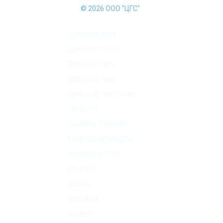
© 2026 ООО "ЦГС"
КАТАЛОГ СЕПТИКОВ
ЕВРОЛОС БИО
ЕВРОЛОС ГРУНТ
ЕВРОЛОС ПРО
ЕВРОЛОС ЭКО
ЕВРОЛОС ЭКОПРОМ
ТОПАС C
ЮНИЛОС ТРИУМФ
ЮНИЛОС СКАРАБЕЙ
ЮНИЛОС АСТРА
ВОЛГАРЬ
GARDA
ERGOBOX
SAUBER