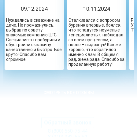
09.12.2024
10.11.2024
Нуждались в скважине на
Сталкивался с вопросом
Ре
даче. Не промахнулись,
бурения впервые, боялся,
Ус
выбрав по совету
что попадутся неумелые
Та
знакомых компанию ЦГС.
«специалисты», наблюдал
Специалисты пробурили и
за всем процессом, а
обустроили скважину
после – выдохнул! Как же
качественно и быстро. Все
хорошо, что обратился
круто! Спасибо вам
именно к вам. В общем я
огромное.
рад, жена рада. Спасибо за
проделанную работу!
СМОТРЕТЬ ВСЕ ОТЗЫВЫ
Обратный звонок
8 (800) 550-75-44
8 (910) 942-55-52