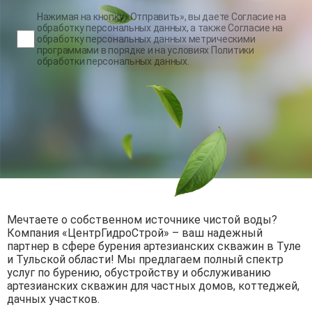
Нажимая на кнопку «Отправить», вы даете
Согласие на
обработку персональных данных
, а также
Согласие на
обработку персональных данных метрическими
программами
в порядке и на условиях
Политики
обработки персональных данных
.
Мечтаете о собственном источнике чистой воды?
Компания «ЦентрГидроСтрой» – ваш надежный
партнер в сфере бурения артезианских скважин в Туле
и Тульской области! Мы предлагаем полный спектр
услуг по бурению, обустройству и обслуживанию
артезианских скважин для частных домов, коттеджей,
дачных участков.