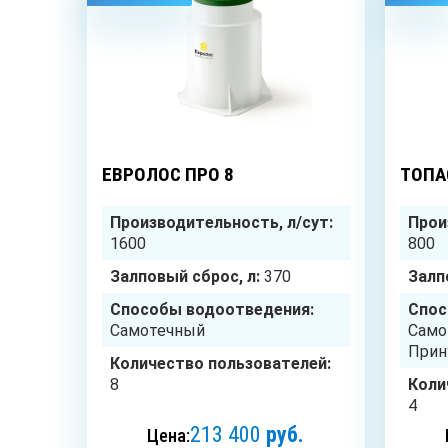
8
чел.
ЕВРОЛОС ПРО 8
ТОПА
Производительность, л/сут:
Прои
1600
800
Залповый сброс, л:
370
Залп
Способы водоотведения:
Спос
Самотечный
Само
Прин
Количество пользователей:
8
Коли
4
213 400
руб.
Цена: