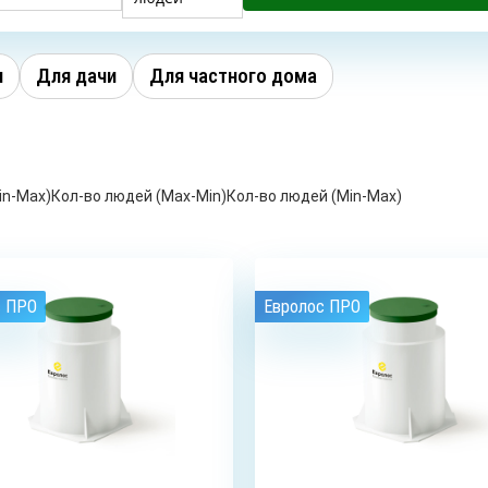
ОБУСТРОЙСТВО
РЕМОНТ
БУРЕ
СКВАЖИН С
СКВАЖИН НА
КОЛО
АДАПТЕРОМ
ВОДУ
и
Для дачи
Для частного дома
in-Max)
Кол-во людей (Max-Min)
Кол-во людей (Min-Max)
СКВАЖИНА НА
ПЕСОК
с ПРО
Евролос ПРО
4
чел.