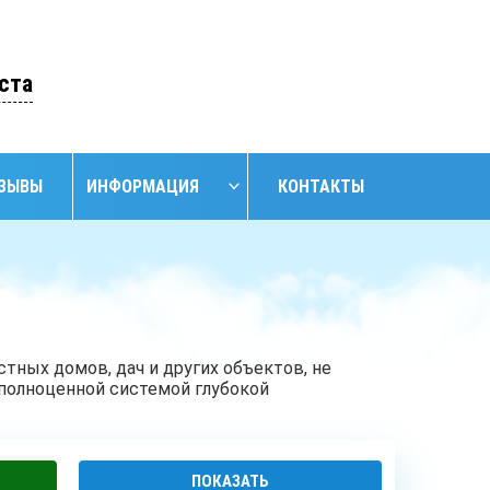
ОСТАВИТЬ ЗАЯВКУ
ста
ЗЫВЫ
ИНФОРМАЦИЯ
КОНТАКТЫ
НАЙТИ
НИЕ
ОБУСТРОЙСТВО
ОБУСТРОЙСТВО
АНСКИХ
СКВАЖИН С
СКВАЖИН
ЖИН
КЕССОНОМ
тных домов, дач и других объектов, не
 полноценной системой глубокой