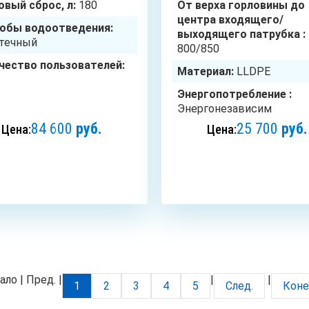
овый сброс, л:
180
От верха горловины до
центра входящего/
обы водоотведения:
выходящего патрубка :
течный
800/850
чество пользователей:
Материал:
LLDPE
Энергопотребление :
Энергонезависим
84 600
руб.
25 700
руб.
Цена:
Цена:
ЗАКАЗАТЬ
ЗАКАЗАТЬ
ало | Пред. |
|
|
1
2
3
4
5
След.
Кон