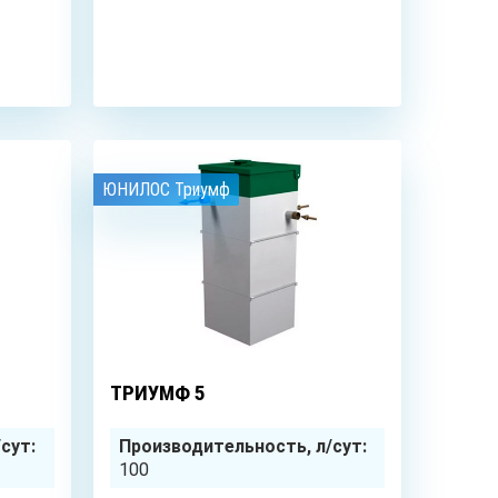
ЗАКАЗАТЬ
ЮНИЛОС Триумф
1
чел.
5
чел.
ТРИУМФ 5
сут:
Производительность, л/сут:
100