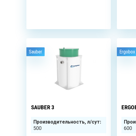
ЗАКАЗАТЬ
Sauber
Ergobox
3
чел.
SAUBER 3
ERGO
Производительность, л/сут:
Прои
500
600