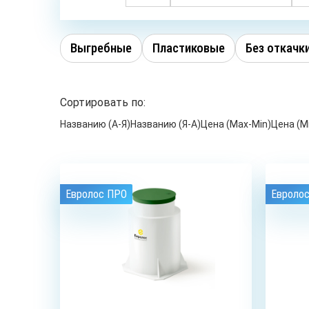
Выгребные
Пластиковые
Без откачк
Сортировать по:
Названию (А-Я)
Названию (Я-А)
Цена (Max-Min)
Цена (M
Евролос ПРО
Евроло
3
чел.