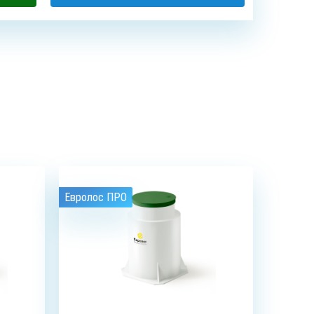
БУРЕНИЕ
СИСТЕМЫ
НИЕ
АБИССИНСКИХ
ОЧИСТКИ
ДЦЕВ
СКВАЖИН
ВОДЫ
Евролос ПРО
5
чел.
6
чел.