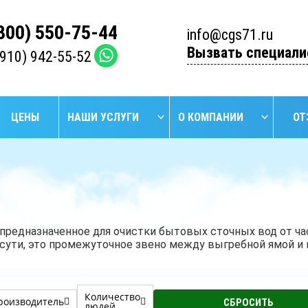
(800) 550-75-44
info@cgs71.ru
Вызвать специали
(910) 942-55-52
ЦЕНЫ
НАШИ УСЛУГИ
О КОМПАНИИ
ОТ
НАЙТИ
БУРЕНИЕ
БУРЕ
УСТАНОВКА
ПРОМЫШЛЕННЫХ
АРТЕЗИ
СЕПТИКОВ
СКВАЖИН
СКВА
 предназначенное для очистки бытовых сточных вод от час
 сути, это промежуточное звено между выгребной ямой и
Количество
роизводитель
людей