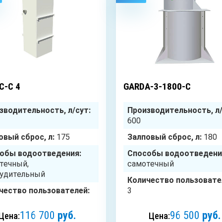
4
чел.
С-С 4
GARDA-3-1800-C
зводительность, л/сут:
Производительность, л/
600
овый сброс, л:
175
Залповый сброс, л:
180
обы водоотведения:
Способы водоотведени
течный,
самотечный
удительный
Количество пользовате
чество пользователей:
3
116 700
руб.
96 500
руб.
Цена:
Цена: