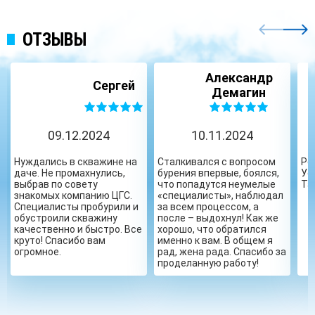
ОТЗЫВЫ
Александр
Сергей
Демагин
09.12.2024
10.11.2024
Нуждались в скважине на
Сталкивался с вопросом
Ре
даче. Не промахнулись,
бурения впервые, боялся,
Ус
выбрав по совету
что попадутся неумелые
Та
знакомых компанию ЦГС.
«специалисты», наблюдал
Специалисты пробурили и
за всем процессом, а
обустроили скважину
после – выдохнул! Как же
качественно и быстро. Все
хорошо, что обратился
круто! Спасибо вам
именно к вам. В общем я
огромное.
рад, жена рада. Спасибо за
проделанную работу!