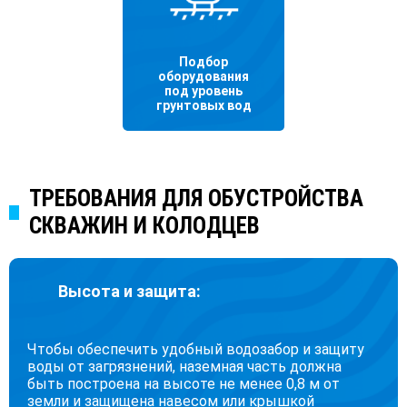
Подбор
оборудования
под уровень
грунтовых вод
ТРЕБОВАНИЯ ДЛЯ ОБУСТРОЙСТВА
СКВАЖИН И КОЛОДЦЕВ
Высота и защита:
Чтобы обеспечить удобный водозабор и защиту
воды от загрязнений, наземная часть должна
быть построена на высоте не менее 0,8 м от
земли и защищена навесом или крышкой