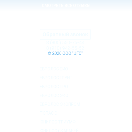
СМОТРЕТЬ ВСЕ ОТЗЫВЫ
Обратный звонок
8 (800) 550-75-44
8 (910) 942-55-52
© 2026 ООО "ЦГС"
КАТАЛОГ СЕПТИКОВ
ЕВРОЛОС БИО
ЕВРОЛОС ГРУНТ
ЕВРОЛОС ПРО
ЕВРОЛОС ЭКО
ЕВРОЛОС ЭКОПРОМ
ТОПАС C
ЮНИЛОС ТРИУМФ
ЮНИЛОС СКАРАБЕЙ