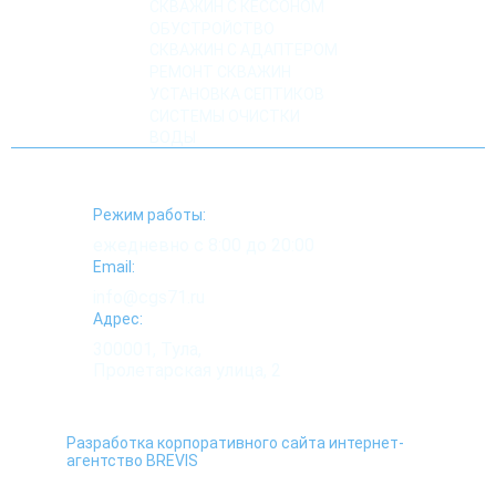
СКВАЖИН С КЕССОНОМ
ОБУСТРОЙСТВО
СКВАЖИН С АДАПТЕРОМ
РЕМОНТ СКВАЖИН
УСТАНОВКА СЕПТИКОВ
СИСТЕМЫ ОЧИСТКИ
ВОДЫ
Режим работы:
ежедневно с 8:00 до 20:00
Email:
info@cgs71.ru
Адрес:
300001, Тула,
Пролетарская улица, 2
Разработка корпоративного сайта интернет-
агентство BREVIS