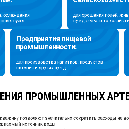
тия:
Сельскохозяйст
в, охлаждения
для орошения полей, жив
енных нужд.
нужд сельского хозяйств
Предприятия пищевой
промышленности:
для производства напитков, продуктов
питания и других нужд.
РЕНИЯ ПРОМЫШЛЕННЫХ АРТ
кважину позволяют значительно сократить расходы на во
ерпаемый источник воды.