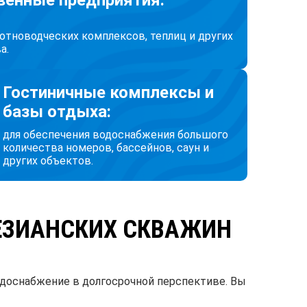
венные предприятия:
отноводческих комплексов, теплиц и других
а.
Гостиничные комплексы и
базы отдыха:
для обеспечения водоснабжения большого
количества номеров, бассейнов, саун и
других объектов.
ЕЗИАНСКИХ СКВАЖИН
доснабжение в долгосрочной перспективе. Вы