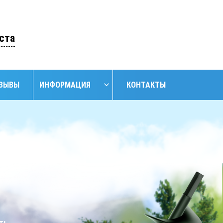
ОСТАВИТЬ ЗАЯВКУ
ста
ЗЫВЫ
ИНФОРМАЦИЯ
КОНТАКТЫ
НАЙТИ
НИЕ
ОБУСТРОЙСТВО
ОБУСТРОЙСТВО
АНСКИХ
СКВАЖИН С
СКВАЖИН
ЖИН
КЕССОНОМ