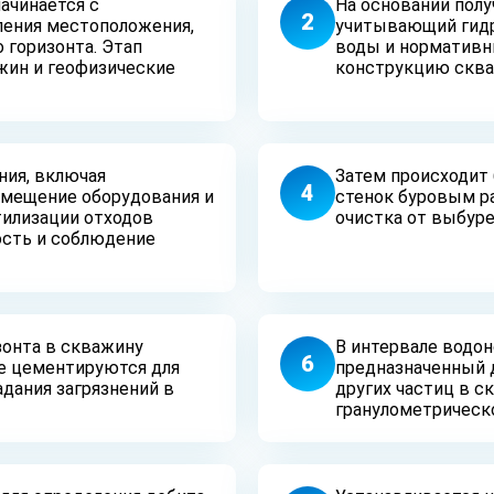
ачинается с
На основании полу
2
ления местоположения,
учитывающий гидр
 горизонта. Этап
воды и нормативн
жин и геофизические
конструкцию сква
ния, включая
Затем происходит 
4
азмещение оборудования и
стенок буровым р
тилизации отходов
очистка от выбур
ость и соблюдение
зонта в скважину
В интервале водон
6
е цементируются для
предназначенный 
дания загрязнений в
других частиц в с
гранулометрическо