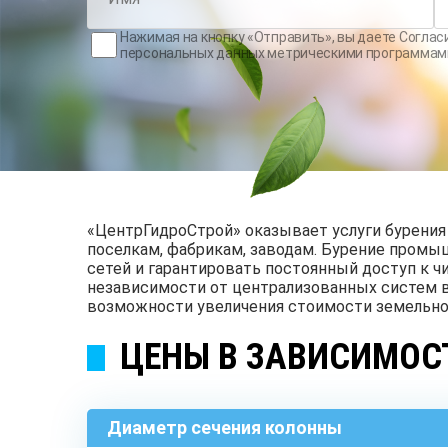
Нажимая на кнопку «Отправить», вы даете
Соглас
персональных данных метрическими программам
«ЦентрГидроСтрой» оказывает услуги бурени
поселкам, фабрикам, заводам. Бурение пром
сетей и гарантировать постоянный доступ к 
независимости от централизованных систем в
возможности увеличения стоимости земельног
ЦЕНЫ В ЗАВИСИМОС
Диаметр сечения колонны