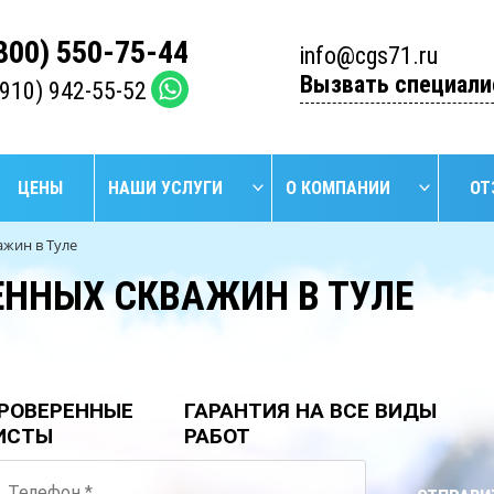
(800) 550-75-44
info@cgs71.ru
Вызвать специали
(910) 942-55-52
ЦЕНЫ
НАШИ УСЛУГИ
О КОМПАНИИ
ОТ
жин в Туле
ННЫХ СКВАЖИН В ТУЛЕ
НАЙТИ
БУРЕНИЕ
БУРЕ
УСТАНОВКА
ПРОМЫШЛЕННЫХ
АРТЕЗИ
СЕПТИКОВ
СКВАЖИН
СКВА
РОВЕРЕННЫЕ
ГАРАНТИЯ НА ВСЕ ВИДЫ
ИСТЫ
РАБОТ