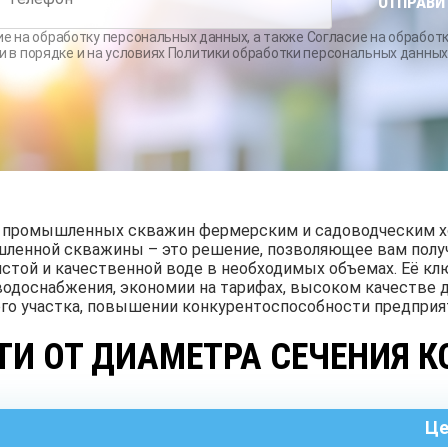
ОТПРАВИ
ОБУСТРОЙСТВО
РЕМОНТ
БУРЕ
СКВАЖИН С
СКВАЖИН НА
КОЛО
ие на обработку персональных данных
, а также
Согласие на обработ
АДАПТЕРОМ
ВОДУ
и
в порядке и на условиях
Политики обработки персональных данны
СКВАЖИНА НА
ПЕСОК
я промышленных скважин фермерским и садоводческим х
ышленной скважины – это решение, позволяющее вам полу
чистой и качественной воде в необходимых объемах. Её 
одоснабжения, экономии на тарифах, высоком качестве 
о участка, повышении конкурентоспособности предприят
ТИ ОТ ДИАМЕТРА СЕЧЕНИЯ 
Це