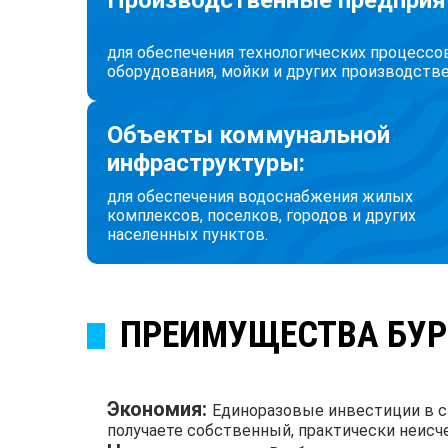
Производственные предприя
для обеспечения технологических процессо
оборудования, мойки и других производств
Объекты коммунальной
инфраструктуры:
для обеспечения водоснабжения жилых
комплексов, поселков, городов и других
населенных пунктов.
ПРЕИМУЩЕСТВА БУ
Экономия:
Единоразовые инвестиции в с
получаете собственный, практически неисч