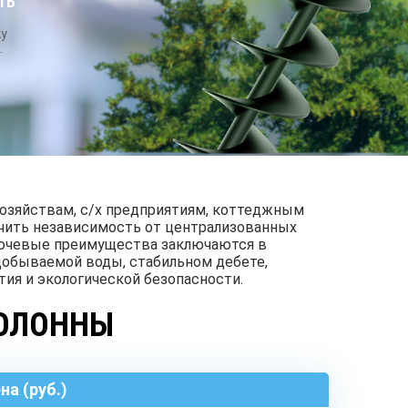
ТЬ
БУРЕНИЕ
СИСТЕМЫ
НИЕ
АБИССИНСКИХ
ОЧИСТКИ
ДЦЕВ
ку
СКВАЖИН
ВОДЫ
х
.
озяйствам, с/х предприятиям, коттеджным
чить независимость от централизованных
ключевые преимущества заключаются в
добываемой воды, стабильном дебете,
ия и экологической безопасности.
КОЛОННЫ
на (руб.)