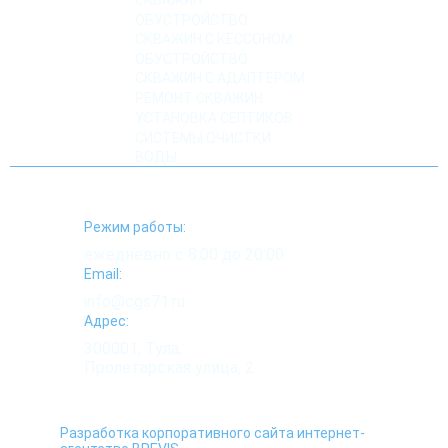
СКВАЖИН
ОБУСТРОЙСТВО
СКВАЖИН С КЕССОНОМ
ОБУСТРОЙСТВО
СКВАЖИН С АДАПТЕРОМ
РЕМОНТ СКВАЖИН
УСТАНОВКА СЕПТИКОВ
СИСТЕМЫ ОЧИСТКИ
ВОДЫ
Режим работы:
ежедневно с 8:00 до 20:00
Email:
info@cgs71.ru
Адрес:
300001, Тула,
Пролетарская улица, 2
Разработка корпоративного сайта интернет-