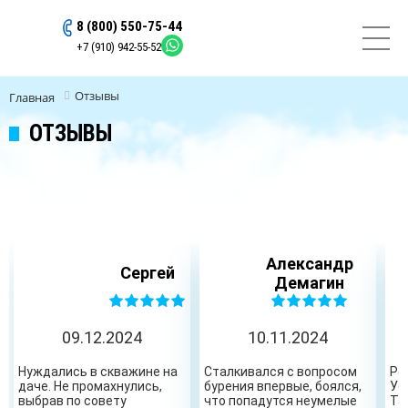
8 (800) 550-75-44
ОСТАВИТЬ ЗАЯВКУ
+7 (910) 942-55-52
Отзывы
Главная
ОТЗЫВЫ
ОСТАВИТЬ ОТЗЫВ
Александр
Сергей
Демагин
09.12.2024
10.11.2024
Нуждались в скважине на
Сталкивался с вопросом
Ре
даче. Не промахнулись,
бурения впервые, боялся,
Ус
выбрав по совету
что попадутся неумелые
Та