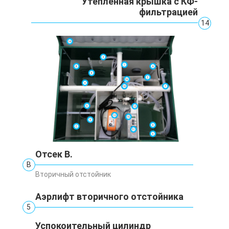
Утепленная крышка с КФ-
фильтрацией
14
Отсек В.
В
Вторичный отстойник
Аэрлифт вторичного отстойника
5
Успокоительный цилиндр