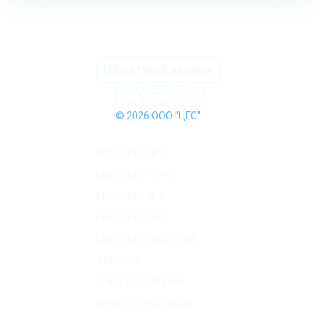
Обратный звонок
8 (800) 550-75-44
8 (910) 942-55-52
© 2026 ООО "ЦГС"
КАТАЛОГ СЕПТИКОВ
ЕВРОЛОС БИО
ЕВРОЛОС ГРУНТ
ЕВРОЛОС ПРО
ЕВРОЛОС ЭКО
ЕВРОЛОС ЭКОПРОМ
ТОПАС C
ЮНИЛОС ТРИУМФ
ЮНИЛОС СКАРАБЕЙ