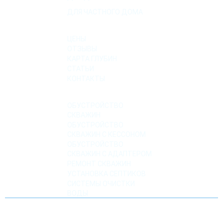
ДЛЯ ЧАСТНОГО ДОМА
О КОМПАНИИ
ЦЕНЫ
ОТЗЫВЫ
КАРТА ГЛУБИН
СТАТЬИ
КОНТАКТЫ
УСЛУГИ
ОБУСТРОЙСТВО
СКВАЖИН
ОБУСТРОЙСТВО
СКВАЖИН С КЕССОНОМ
ОБУСТРОЙСТВО
СКВАЖИН С АДАПТЕРОМ
РЕМОНТ СКВАЖИН
УСТАНОВКА СЕПТИКОВ
СИСТЕМЫ ОЧИСТКИ
ВОДЫ