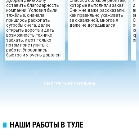
Добрый день! Хочу
Спасибо большое ребятам,
Ну
оставить благодарность
которые выполняли заказ!
да
компании. Условия были
Они мне даже рассказали,
вы
тяжёлые, сначала
как правильно ухаживать
зн
пришлось раскопать
за скважиной, многое я
Сп
сугробы снега, далее
даже не догадывался.
об
открыть ворота и дать
ка
возможность технике
кр
заехать, и вот только
ог
потом приступить к
работе. Управились
быстро и я очень доволен!
СМОТРЕТЬ ВСЕ ОТЗЫВЫ
НАШИ РАБОТЫ В ТУЛЕ