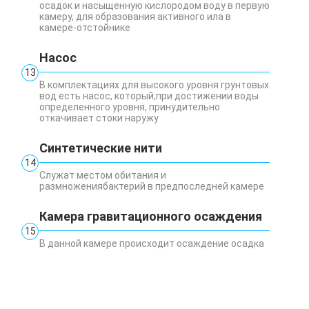
осадок и насыщенную кислородом воду в первую
камеру, для образования активного ила в
камере-отстойнике
Насос
13
В комплектациях для высокого уровня грунтовых
вод есть насос, который,при достижении воды
определенного уровня, принудительно
откачивает стоки наружу
Синтетические нити
14
Служат местом обитания и
размножениябактерий в предпоследней камере
Камера гравитационного осаждения
15
В данной камере происходит осаждение осадка