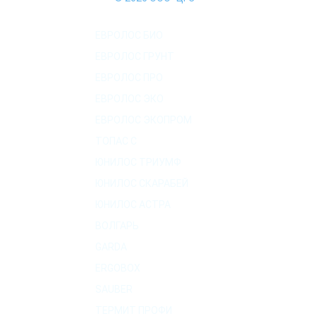
КАТАЛОГ СЕПТИКОВ
ЕВРОЛОС БИО
ЕВРОЛОС ГРУНТ
ЕВРОЛОС ПРО
ЕВРОЛОС ЭКО
ЕВРОЛОС ЭКОПРОМ
ТОПАС C
ЮНИЛОС ТРИУМФ
ЮНИЛОС СКАРАБЕЙ
ЮНИЛОС АСТРА
ВОЛГАРЬ
GARDA
ERGOBOX
SAUBER
ТЕРМИТ ПРОФИ