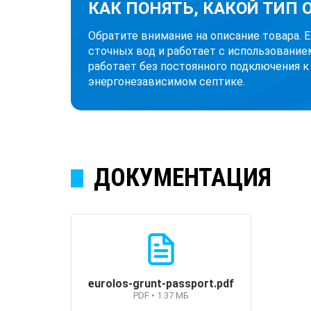
КАК ПОНЯТЬ, КАКОЙ ТИП
Обратите внимание на описание товара. 
сточных вод и работает с использование
работает без постоянного подключения к
энергонезависимом септике.
ДОКУМЕНТАЦИЯ
eurolos-grunt-passport.pdf
PDF • 1.37 МБ