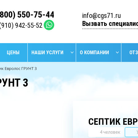
(800) 550-75-44
info@cgs71.ru
Вызвать специали
(910) 942-55-52
ЦЕНЫ
НАШИ УСЛУГИ
О КОМПАНИИ
ОТ
ик Евролос ГРУНТ 3
УНТ 3
НАЙТИ
БУРЕНИЕ
БУРЕ
УСТАНОВКА
ПРОМЫШЛЕННЫХ
АРТЕЗИ
СЕПТИКОВ
СКВАЖИН
СКВА
СЕПТИК ЕВР
4 человек