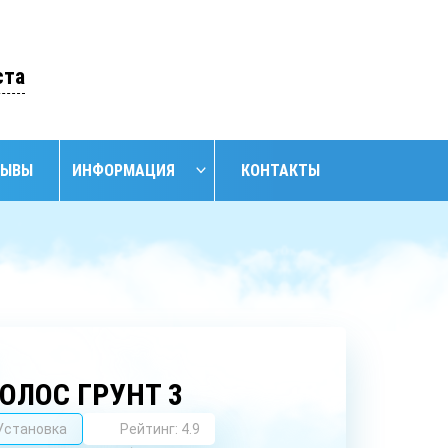
ОСТАВИТЬ ЗАЯВКУ
ста
ЗЫВЫ
ИНФОРМАЦИЯ
КОНТАКТЫ
НАЙТИ
НИЕ
ОБУСТРОЙСТВО
ОБУСТРОЙСТВО
АНСКИХ
СКВАЖИН С
СКВАЖИН
ЖИН
КЕССОНОМ
ОЛОС ГРУНТ 3
Установка
Рейтинг: 4.9