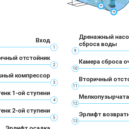
Дренажный насо
Вход
сброса воды
1
9
ичный отстойник
Камера сброса 
2
10
шный компрессор
Вторичный отст
3
11
енк 1-ой ступени
Мелкопузырчата
4
12
енк 2-ой ступени
Эрлифт возвратн
5
13
Эрлифт осадка