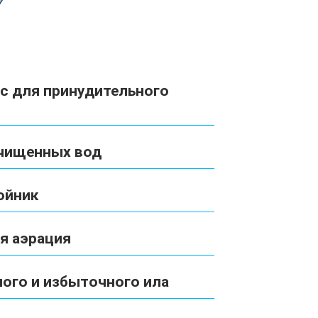
с для принудительного
очищенных вод
ойник
я аэрация
ого и избыточного ила