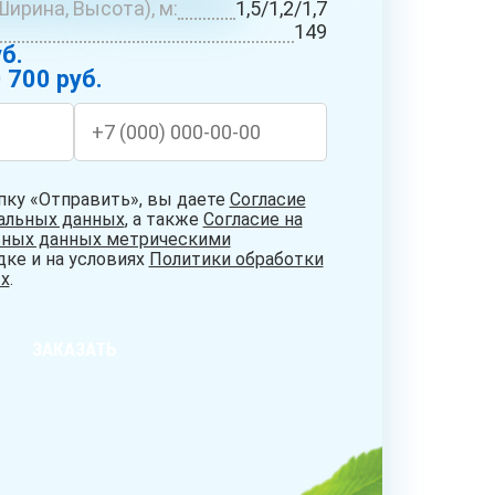
ирина, Высота), м:
1,5/1,2/1,7
БУРЕНИЕ
СИСТЕМЫ
НИЕ
149
АБИССИНСКИХ
ОЧИСТКИ
ДЦЕВ
б.
СКВАЖИН
ВОДЫ
 700 руб.
пку «Отправить», вы даете
Согласие
нальных данных
, а также
Согласие на
ьных данных метрическими
дке и на условиях
Политики обработки
х
.
ЗАКАЗАТЬ