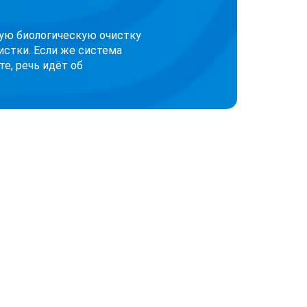
кую биологическую очистку
истки. Если же система
е, речь идёт об