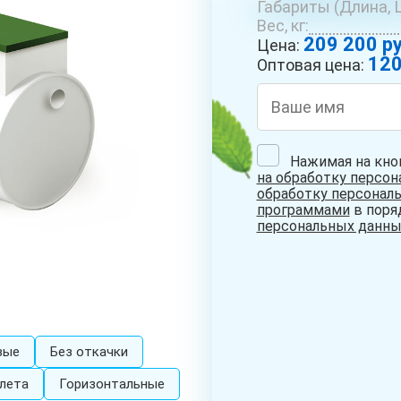
Габариты (Длина, Ш
ОБУСТРОЙСТВО
РЕМОНТ
БУРЕ
Вес, кг:
СКВАЖИН С
СКВАЖИН НА
КОЛО
209 200 ру
АДАПТЕРОМ
ВОДУ
Цена:
120
Оптовая цена:
Нажимая на кно
СКВАЖИНА НА
на обработку персо
ПЕСОК
обработку персонал
программами
в поря
персональных данны
вые
Без откачки
лета
Горизонтальные