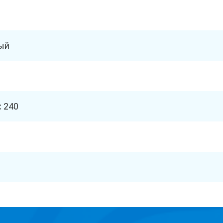
ый
:
240