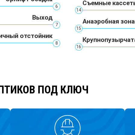
Съемные кассеты
6
14
Выход
Анаэробная зона
7
15
ичный отстойник
Крупнопузырчат
8
16
ПТИКОВ ПОД КЛЮЧ