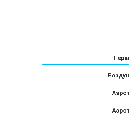
Перв
Возду
Аэрот
Аэрот