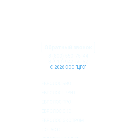
ПОДРОБНЕЕ
Обратный звонок
8 (800) 550-75-44
8 (910) 942-55-52
© 2026 ООО "ЦГС"
КАТАЛОГ СЕПТИКОВ
ЕВРОЛОС БИО
ЕВРОЛОС ГРУНТ
ЕВРОЛОС ПРО
ЕВРОЛОС ЭКО
ЕВРОЛОС ЭКОПРОМ
ТОПАС C