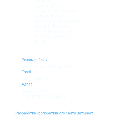
СКВАЖИН
ОБУСТРОЙСТВО
СКВАЖИН С КЕССОНОМ
ОБУСТРОЙСТВО
СКВАЖИН С АДАПТЕРОМ
РЕМОНТ СКВАЖИН
УСТАНОВКА СЕПТИКОВ
СИСТЕМЫ ОЧИСТКИ
ВОДЫ
Режим работы:
ежедневно с 8:00 до 20:00
Email:
info@cgs71.ru
Адрес:
300001, Тула,
Пролетарская улица, 2
Разработка корпоративного сайта интернет-