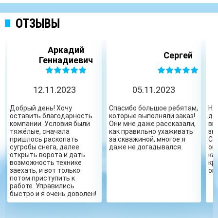
ОТЗЫВЫ
Аркадий
Сергей
Геннадиевич
12.11.2023
05.11.2023
Добрый день! Хочу
Спасибо большое ребятам,
Ну
оставить благодарность
которые выполняли заказ!
да
компании. Условия были
Они мне даже рассказали,
вы
тяжёлые, сначала
как правильно ухаживать
зн
пришлось раскопать
за скважиной, многое я
Сп
сугробы снега, далее
даже не догадывался.
об
открыть ворота и дать
ка
возможность технике
кр
заехать, и вот только
ог
потом приступить к
работе. Управились
быстро и я очень доволен!