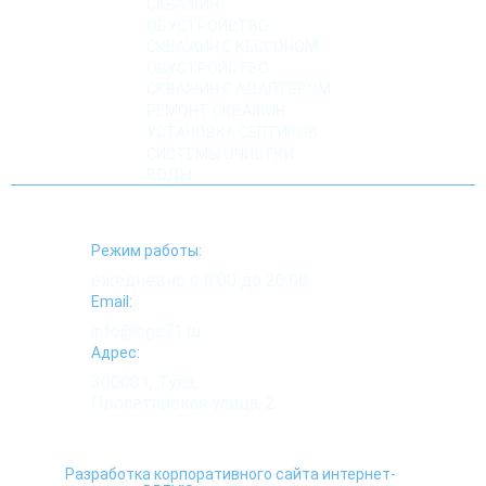
СКВАЖИН
ОБУСТРОЙСТВО
СКВАЖИН С КЕССОНОМ
ОБУСТРОЙСТВО
СКВАЖИН С АДАПТЕРОМ
РЕМОНТ СКВАЖИН
УСТАНОВКА СЕПТИКОВ
СИСТЕМЫ ОЧИСТКИ
ВОДЫ
Режим работы:
ежедневно с 8:00 до 20:00
Email:
info@cgs71.ru
Адрес:
300001, Тула,
Пролетарская улица, 2
Разработка корпоративного сайта интернет-