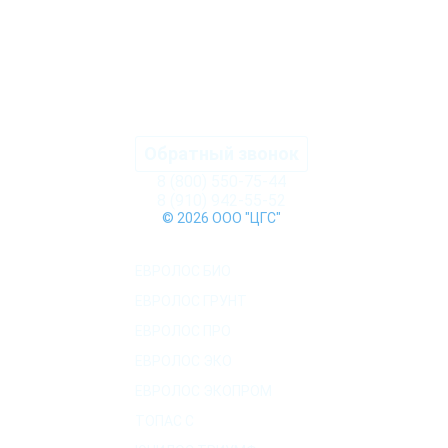
ПОДРОБНЕЕ
Обратный звонок
8 (800) 550-75-44
8 (910) 942-55-52
© 2026 ООО "ЦГС"
КАТАЛОГ СЕПТИКОВ
ЕВРОЛОС БИО
ЕВРОЛОС ГРУНТ
ЕВРОЛОС ПРО
ЕВРОЛОС ЭКО
ЕВРОЛОС ЭКОПРОМ
ТОПАС C