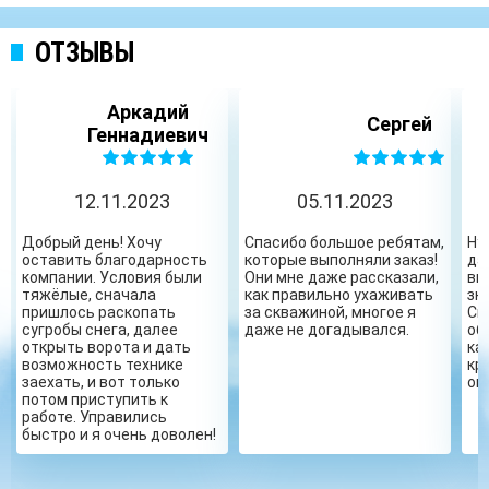
ОТЗЫВЫ
Аркадий
Сергей
Геннадиевич
12.11.2023
05.11.2023
Добрый день! Хочу
Спасибо большое ребятам,
Ну
оставить благодарность
которые выполняли заказ!
да
компании. Условия были
Они мне даже рассказали,
вы
тяжёлые, сначала
как правильно ухаживать
зн
пришлось раскопать
за скважиной, многое я
Сп
сугробы снега, далее
даже не догадывался.
об
открыть ворота и дать
ка
возможность технике
кр
заехать, и вот только
ог
потом приступить к
работе. Управились
быстро и я очень доволен!