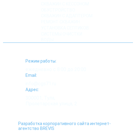
СКВАЖИН С КЕССОНОМ
ОБУСТРОЙСТВО
СКВАЖИН С АДАПТЕРОМ
РЕМОНТ СКВАЖИН
УСТАНОВКА СЕПТИКОВ
СИСТЕМЫ ОЧИСТКИ
ВОДЫ
Режим работы:
ежедневно с 8:00 до 20:00
Email:
info@cgs71.ru
Адрес:
300001, Тула,
Пролетарская улица, 2
Разработка корпоративного сайта интернет-
агентство BREVIS