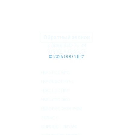
Обратный звонок
8 (800) 550-75-44
8 (910) 942-55-52
© 2026 ООО "ЦГС"
КАТАЛОГ СЕПТИКОВ
ЕВРОЛОС БИО
ЕВРОЛОС ГРУНТ
ЕВРОЛОС ПРО
ЕВРОЛОС ЭКО
ЕВРОЛОС ЭКОПРОМ
ТОПАС C
ЮНИЛОС ТРИУМФ