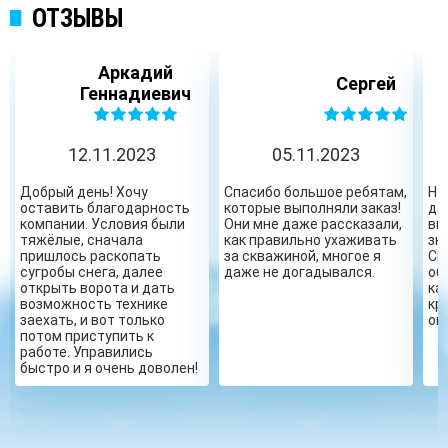
ОТЗЫВЫ
Аркадий
Сергей
Геннадиевич
12.11.2023
05.11.2023
Добрый день! Хочу
Спасибо большое ребятам,
Ну
оставить благодарность
которые выполняли заказ!
да
компании. Условия были
Они мне даже рассказали,
вы
тяжёлые, сначала
как правильно ухаживать
зн
пришлось раскопать
за скважиной, многое я
Сп
сугробы снега, далее
даже не догадывался.
об
открыть ворота и дать
ка
возможность технике
кр
заехать, и вот только
ог
потом приступить к
работе. Управились
быстро и я очень доволен!