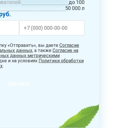
вателей:
до 100
БУРЕНИЕ
СИСТЕМЫ
НИЕ
50 000 л
АБИССИНСКИХ
ОЧИСТКИ
ДЦЕВ
руб.
СКВАЖИН
ВОДЫ
пку «Отправить», вы даете
Согласие
нальных данных
, а также
Согласие на
ьных данных метрическими
дке и на условиях
Политики обработки
х
.
ЗАКАЗАТЬ