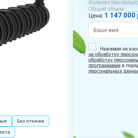
Количество пользо
ОБУСТРОЙСТВО
РЕМОНТ
БУРЕ
Общий объем :
СКВАЖИН С
СКВАЖИН НА
КОЛО
1 147 000 
АДАПТЕРОМ
ВОДУ
Цена:
Нажимая на кно
на обработку персо
СКВАЖИНА НА
обработку персонал
ПЕСОК
программами
в поря
персональных данны
вые
Без откачки
лета