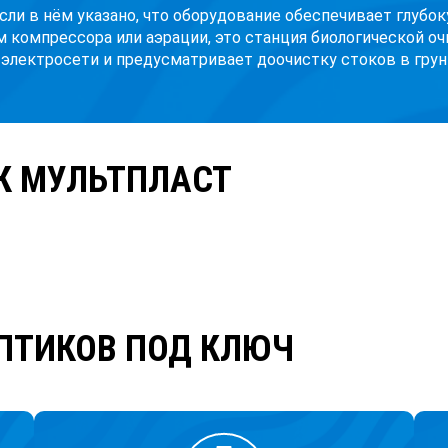
Если в нём указано, что оборудование обеспечивает глубо
м компрессора или аэрации, это станция биологической оч
 электросети и предусматривает доочистку стоков в грунт
К МУЛЬТПЛАСТ
ПТИКОВ ПОД КЛЮЧ