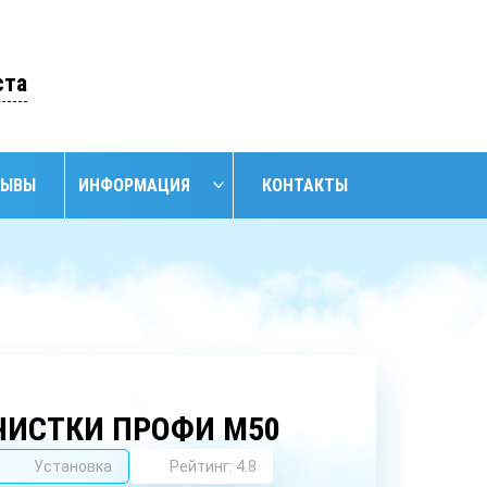
ОСТАВИТЬ ЗАЯВКУ
ста
ЗЫВЫ
ИНФОРМАЦИЯ
КОНТАКТЫ
НАЙТИ
НИЕ
ОБУСТРОЙСТВО
ОБУСТРОЙСТВО
АНСКИХ
СКВАЖИН С
СКВАЖИН
ЖИН
КЕССОНОМ
ЧИСТКИ ПРОФИ М50
Установка
Рейтинг: 4.8