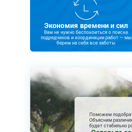
Экономия времени и сил
Вам не нужно беспокоиться о поиске
подрядчиков и координации работ — мы
берем на себя все заботы
Поможем подобрать
Объясним различи
будет стабильно р