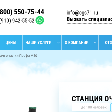
(800) 550-75-44
info@cgs71.ru
Вызвать специали
(910) 942-55-52
ЦЕНЫ
НАШИ УСЛУГИ
О КОМПАНИИ
ОТ
ция очистки Профи М50
НАЙТИ
БУРЕНИЕ
БУРЕ
УСТАНОВКА
ПРОМЫШЛЕННЫХ
АРТЕЗИ
СЕПТИКОВ
СКВАЖИН
СКВА
СТАНЦИЯ О
до 100 человек