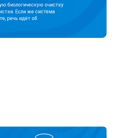
кую биологическую очистку
истки. Если же система
е, речь идёт об