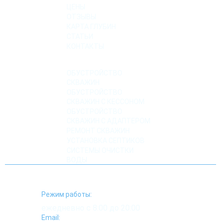
ЦЕНЫ
ОТЗЫВЫ
КАРТА ГЛУБИН
СТАТЬИ
КОНТАКТЫ
УСЛУГИ
ОБУСТРОЙСТВО
СКВАЖИН
ОБУСТРОЙСТВО
СКВАЖИН С КЕССОНОМ
ОБУСТРОЙСТВО
СКВАЖИН С АДАПТЕРОМ
РЕМОНТ СКВАЖИН
УСТАНОВКА СЕПТИКОВ
СИСТЕМЫ ОЧИСТКИ
ВОДЫ
Режим работы:
ежедневно с 8:00 до 20:00
Email: