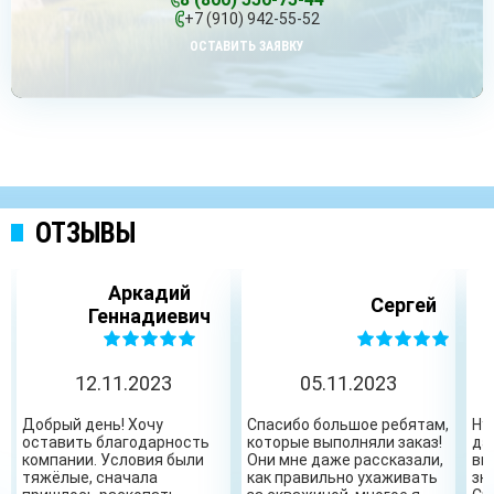
+7 (910) 942-55-52
ОСТАВИТЬ ЗАЯВКУ
ОТЗЫВЫ
Аркадий
Сергей
Геннадиевич
12.11.2023
05.11.2023
Добрый день! Хочу
Спасибо большое ребятам,
Ну
оставить благодарность
которые выполняли заказ!
да
компании. Условия были
Они мне даже рассказали,
вы
тяжёлые, сначала
как правильно ухаживать
зн