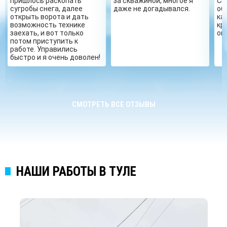
пришлось раскопать
за скважиной, многое я
Сп
сугробы снега, далее
даже не догадывался.
об
открыть ворота и дать
ка
возможность технике
кр
заехать, и вот только
ог
потом приступить к
работе. Управились
быстро и я очень доволен!
СМОТРЕТЬ ВСЕ ОТЗЫВЫ
НАШИ РАБОТЫ В ТУЛЕ