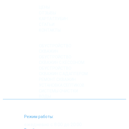
ЦЕНЫ
ОТЗЫВЫ
КАРТА ГЛУБИН
СТАТЬИ
КОНТАКТЫ
УСЛУГИ
ОБУСТРОЙСТВО
СКВАЖИН
ОБУСТРОЙСТВО
СКВАЖИН С КЕССОНОМ
ОБУСТРОЙСТВО
СКВАЖИН С АДАПТЕРОМ
РЕМОНТ СКВАЖИН
УСТАНОВКА СЕПТИКОВ
СИСТЕМЫ ОЧИСТКИ
ВОДЫ
Режим работы:
ежедневно с 8:00 до 20:00