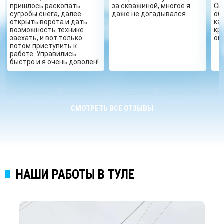
пришлось раскопать
за скважиной, многое я
Сп
сугробы снега, далее
даже не догадывался.
об
открыть ворота и дать
ка
возможность технике
кр
заехать, и вот только
ог
потом приступить к
работе. Управились
быстро и я очень доволен!
СМОТРЕТЬ ВСЕ ОТЗЫВЫ
НАШИ РАБОТЫ В ТУЛЕ