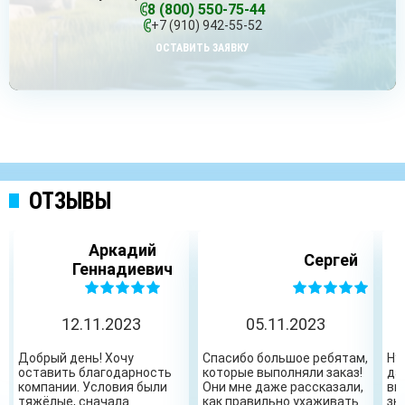
8 (800) 550-75-44
+7 (910) 942-55-52
ОСТАВИТЬ ЗАЯВКУ
ОТЗЫВЫ
Аркадий
Сергей
Геннадиевич
12.11.2023
05.11.2023
Добрый день! Хочу
Спасибо большое ребятам,
Ну
оставить благодарность
которые выполняли заказ!
да
компании. Условия были
Они мне даже рассказали,
вы
тяжёлые, сначала
как правильно ухаживать
зн