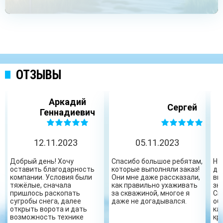
ОТЗЫВЫ
Аркадий
Сергей
Геннадиевич
12.11.2023
05.11.2023
Добрый день! Хочу
Спасибо большое ребятам,
Ну
оставить благодарность
которые выполняли заказ!
да
компании. Условия были
Они мне даже рассказали,
вы
тяжёлые, сначала
как правильно ухаживать
зн
пришлось раскопать
за скважиной, многое я
Сп
сугробы снега, далее
даже не догадывался.
об
открыть ворота и дать
ка
возможность технике
кр