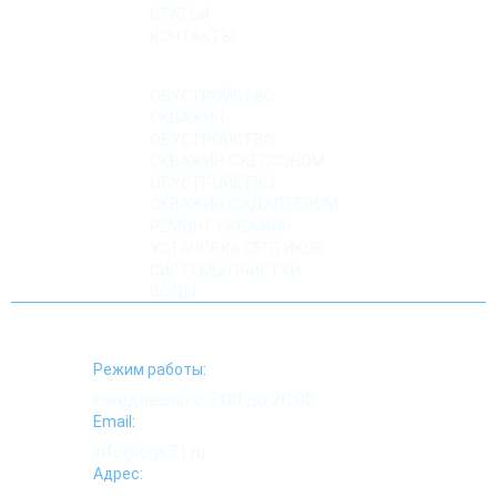
СТАТЬИ
КОНТАКТЫ
УСЛУГИ
ОБУСТРОЙСТВО
СКВАЖИН
ОБУСТРОЙСТВО
СКВАЖИН С КЕССОНОМ
ОБУСТРОЙСТВО
СКВАЖИН С АДАПТЕРОМ
РЕМОНТ СКВАЖИН
УСТАНОВКА СЕПТИКОВ
СИСТЕМЫ ОЧИСТКИ
ВОДЫ
Режим работы:
ежедневно с 8:00 до 20:00
Email:
info@cgs71.ru
Адрес: