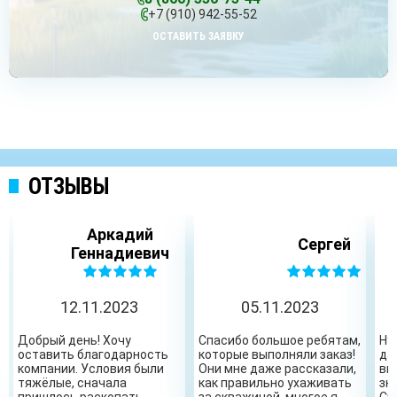
+7 (910) 942-55-52
ОСТАВИТЬ ЗАЯВКУ
ОТЗЫВЫ
Аркадий
Сергей
Геннадиевич
12.11.2023
05.11.2023
Добрый день! Хочу
Спасибо большое ребятам,
Ну
оставить благодарность
которые выполняли заказ!
да
компании. Условия были
Они мне даже рассказали,
вы
тяжёлые, сначала
как правильно ухаживать
зн
пришлось раскопать
за скважиной, многое я
Сп