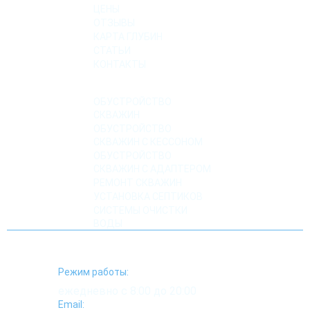
ЦЕНЫ
ОТЗЫВЫ
КАРТА ГЛУБИН
СТАТЬИ
КОНТАКТЫ
УСЛУГИ
ОБУСТРОЙСТВО
СКВАЖИН
ОБУСТРОЙСТВО
СКВАЖИН С КЕССОНОМ
ОБУСТРОЙСТВО
СКВАЖИН С АДАПТЕРОМ
РЕМОНТ СКВАЖИН
УСТАНОВКА СЕПТИКОВ
СИСТЕМЫ ОЧИСТКИ
ВОДЫ
Режим работы:
ежедневно с 8:00 до 20:00
Email: