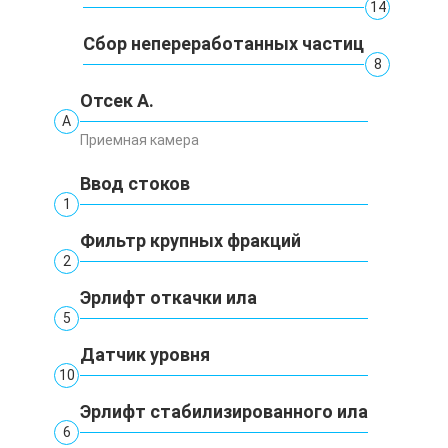
14
Сбор непереработанных частиц
8
Отсек А.
А
Приемная камера
Ввод стоков
1
Фильтр крупных фракций
2
Эрлифт откачки ила
5
Датчик уровня
10
Эрлифт стабилизированного ила
6