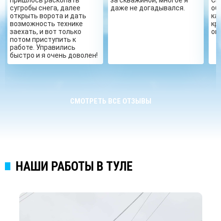
сугробы снега, далее
даже не догадывался.
об
открыть ворота и дать
ка
возможность технике
кр
заехать, и вот только
ог
потом приступить к
работе. Управились
быстро и я очень доволен!
СМОТРЕТЬ ВСЕ ОТЗЫВЫ
НАШИ РАБОТЫ В ТУЛЕ