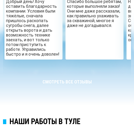
Добрый день! Хочу
Спасибо большое ребятам,
Ну
оставить благодарность
которые выполняли заказ!
да
компании. Условия были
Они мне даже рассказали,
вы
тяжёлые, сначала
как правильно ухаживать
зн
пришлось раскопать
за скважиной, многое я
Сп
сугробы снега, далее
даже не догадывался.
об
открыть ворота и дать
ка
возможность технике
кр
заехать, и вот только
ог
потом приступить к
работе. Управились
быстро и я очень доволен!
СМОТРЕТЬ ВСЕ ОТЗЫВЫ
НАШИ РАБОТЫ В ТУЛЕ