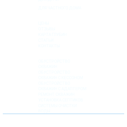
ДЛЯ ЧАСТНОГО ДОМА
О КОМПАНИИ
ЦЕНЫ
ОТЗЫВЫ
КАРТА ГЛУБИН
СТАТЬИ
КОНТАКТЫ
УСЛУГИ
ОБУСТРОЙСТВО
СКВАЖИН
ОБУСТРОЙСТВО
СКВАЖИН С КЕССОНОМ
ОБУСТРОЙСТВО
СКВАЖИН С АДАПТЕРОМ
РЕМОНТ СКВАЖИН
УСТАНОВКА СЕПТИКОВ
СИСТЕМЫ ОЧИСТКИ
ВОДЫ