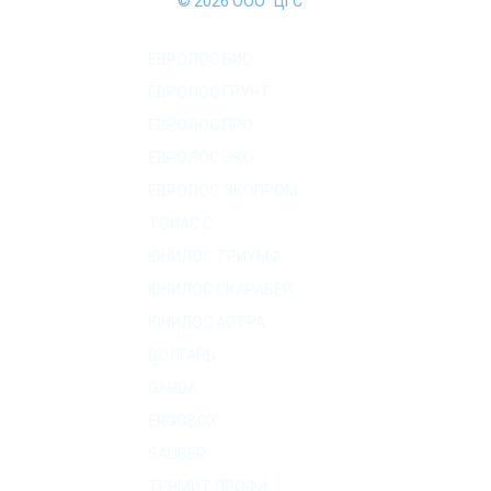
© 2026 ООО "ЦГС"
КАТАЛОГ СЕПТИКОВ
ЕВРОЛОС БИО
ЕВРОЛОС ГРУНТ
ЕВРОЛОС ПРО
ЕВРОЛОС ЭКО
ЕВРОЛОС ЭКОПРОМ
ТОПАС C
ЮНИЛОС ТРИУМФ
ЮНИЛОС СКАРАБЕЙ
ЮНИЛОС АСТРА
ВОЛГАРЬ
GARDA
ERGOBOX
SAUBER
ТЕРМИТ ПРОФИ