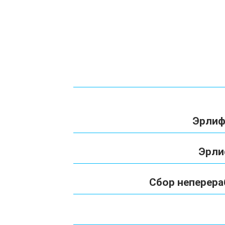
Эрлиф
Эрли
Сбор неперера