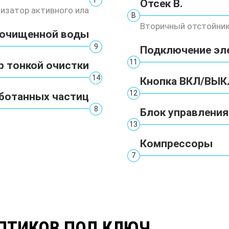
Отсек В.
изатор активного ила
В
Вторичный отстойни
 очищенной воды
9
Подключение эл
11
р тонкой очистки
14
Кнопка ВКЛ/ВЫК
12
ботанных частиц
8
Блок управления
13
Компрессоры
7
ПТИКОВ ПОД КЛЮЧ