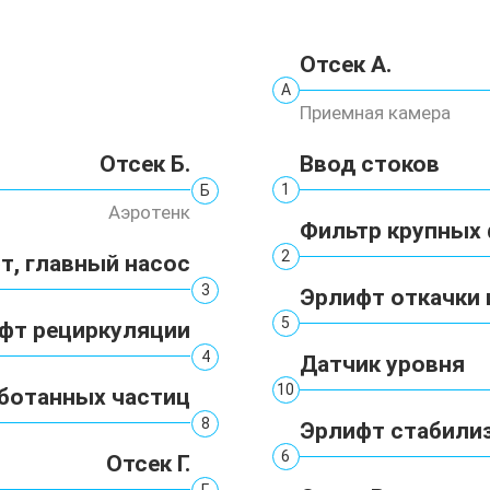
Отсек А.
А
Приемная камера
Ввод стоков
Отсек Б.
1
Б
Аэротенк
Фильтр крупных
2
т, главный насос
3
Эрлифт откачки 
5
фт рециркуляции
4
Датчик уровня
10
ботанных частиц
8
Эрлифт стабили
6
Отсек Г.
Г