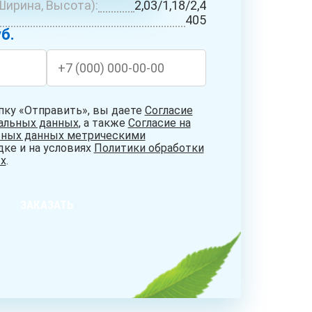
Ширина, Высота):
2,03/1,18/2,4
БУРЕНИЕ
СИСТЕМЫ
НИЕ
405
АБИССИНСКИХ
ОЧИСТКИ
ДЦЕВ
б.
СКВАЖИН
ВОДЫ
пку «Отправить», вы даете
Согласие
нальных данных
, а также
Согласие на
ьных данных метрическими
дке и на условиях
Политики обработки
х
.
ЗАКАЗАТЬ