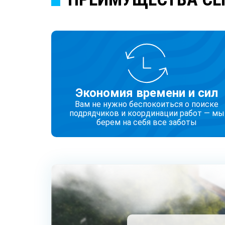
Экономия времени и сил
Вам не нужно беспокоиться о поиске
подрядчиков и координации работ — мы
берем на себя все заботы