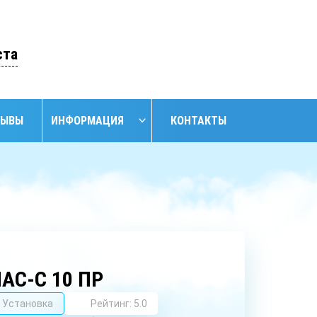
ОСТАВИТЬ ЗАЯВКУ
ста
ЗЫВЫ
ИНФОРМАЦИЯ
КОНТАКТЫ
НАЙТИ
НИЕ
ОБУСТРОЙСТВО
ОБУСТРОЙСТВО
АНСКИХ
СКВАЖИН С
СКВАЖИН
ЖИН
КЕССОНОМ
АС-С 10 ПР
Установка
Рейтинг: 5.0