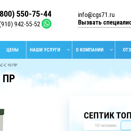
(800) 550-75-44
info@cgs71.ru
Вызвать специали
(910) 942-55-52
ЦЕНЫ
НАШИ УСЛУГИ
О КОМПАНИИ
ОТ
С-С 10 ПР
 ПР
НАЙТИ
БУРЕНИЕ
БУРЕ
УСТАНОВКА
ПРОМЫШЛЕННЫХ
АРТЕЗИ
СЕПТИКОВ
СКВАЖИН
СКВА
СЕПТИК ТОП
10 человек