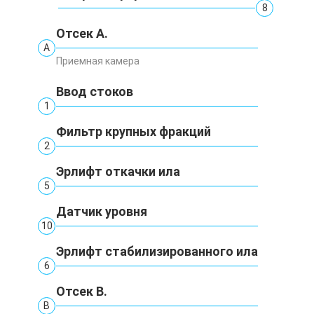
8
Отсек А.
А
Приемная камера
Ввод стоков
1
Фильтр крупных фракций
2
Эрлифт откачки ила
5
Датчик уровня
10
Эрлифт стабилизированного ила
6
Отсек В.
В