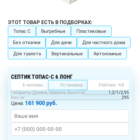
ЭТОТ ТОВАР ЕСТЬ В ПОДБОРКАХ:
Топас C
Выгребные
Пластиковые
Без откачки
Для дачи
Для частного дома
Для туалета
Вертикальные
Автономные
СЕПТИК ТОПАС-С 6 ЛОНГ
6 человек
Установка
Рейтинг: 4.8
Габариты (Длина, Ширина, Высота):
1,2/1/2,95
Вес, кг:
295
161 900 руб.
Цена: