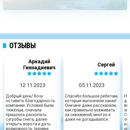
ОТЗЫВЫ
Аркадий
Сергей
Геннадиевич
12.11.2023
05.11.2023
Добрый день! Хочу
Спасибо большое ребятам,
Ну
оставить благодарность
которые выполняли заказ!
да
компании. Условия были
Они мне даже рассказали,
вы
тяжёлые, сначала
как правильно ухаживать
зн
пришлось раскопать
за скважиной, многое я
Сп
сугробы снега, далее
даже не догадывался.
об
открыть ворота и дать
ка
возможность технике
кр