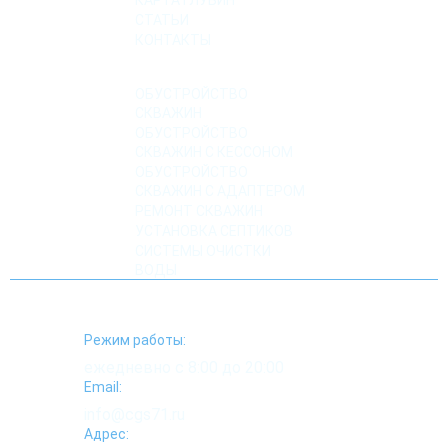
СТАТЬИ
КОНТАКТЫ
УСЛУГИ
ОБУСТРОЙСТВО
СКВАЖИН
ОБУСТРОЙСТВО
СКВАЖИН С КЕССОНОМ
ОБУСТРОЙСТВО
СКВАЖИН С АДАПТЕРОМ
РЕМОНТ СКВАЖИН
УСТАНОВКА СЕПТИКОВ
СИСТЕМЫ ОЧИСТКИ
ВОДЫ
Режим работы:
ежедневно с 8:00 до 20:00
Email:
info@cgs71.ru
Адрес: