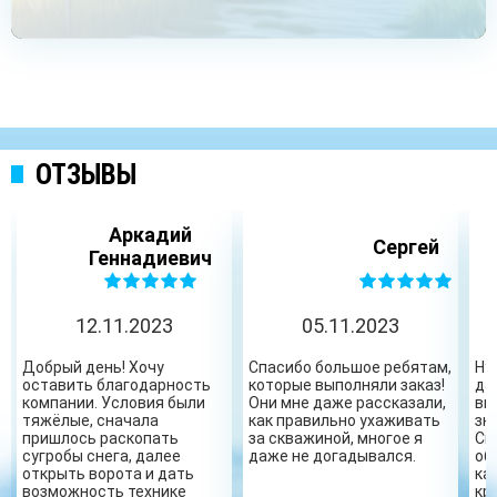
ОТЗЫВЫ
Аркадий
Сергей
Геннадиевич
12.11.2023
05.11.2023
Добрый день! Хочу
Спасибо большое ребятам,
Ну
оставить благодарность
которые выполняли заказ!
да
компании. Условия были
Они мне даже рассказали,
вы
тяжёлые, сначала
как правильно ухаживать
зн
пришлось раскопать
за скважиной, многое я
Сп
сугробы снега, далее
даже не догадывался.
об
открыть ворота и дать
ка
возможность технике
кр