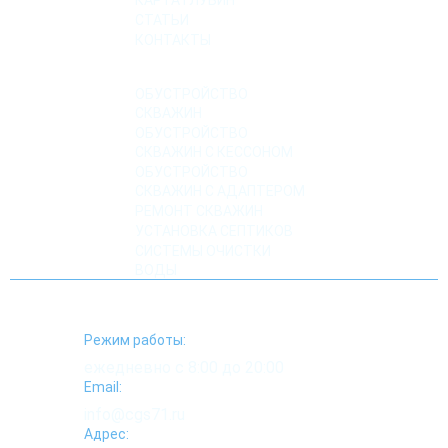
СТАТЬИ
КОНТАКТЫ
УСЛУГИ
ОБУСТРОЙСТВО
СКВАЖИН
ОБУСТРОЙСТВО
СКВАЖИН С КЕССОНОМ
ОБУСТРОЙСТВО
СКВАЖИН С АДАПТЕРОМ
РЕМОНТ СКВАЖИН
УСТАНОВКА СЕПТИКОВ
СИСТЕМЫ ОЧИСТКИ
ВОДЫ
Режим работы:
ежедневно с 8:00 до 20:00
Email:
info@cgs71.ru
Адрес: