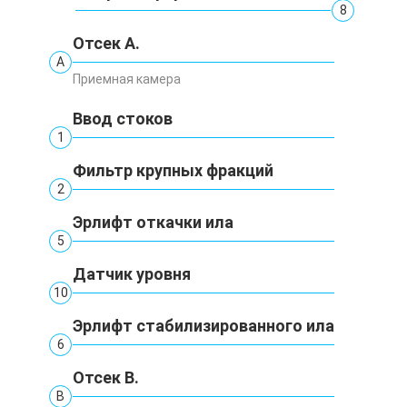
8
Отсек А.
А
Приемная камера
Ввод стоков
1
Фильтр крупных фракций
2
Эрлифт откачки ила
5
Датчик уровня
10
Эрлифт стабилизированного ила
6
Отсек В.
В