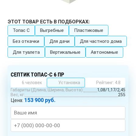
ЭТОТ ТОВАР ЕСТЬ В ПОДБОРКАХ:
Топас C
Выгребные
Пластиковые
Без откачки
Для дачи
Для частного дома
Для туалета
Вертикальные
Автономные
СЕПТИК ТОПАС-С 6 ПР
6 человек
Установка
Рейтинг: 4.8
Габариты (Длина, Ширина, Высота):
1,08/1,17/2,45
Вес, кг:
255
153 900 руб.
Цена: