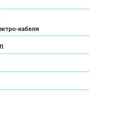
к
ектро-кабеля
Л