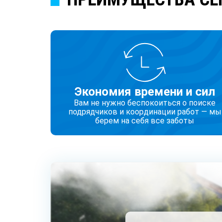
Экономия времени и сил
Вам не нужно беспокоиться о поиске
подрядчиков и координации работ — мы
берем на себя все заботы