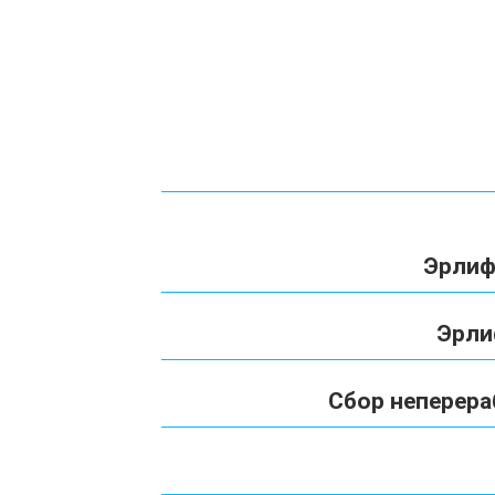
Эрлиф
Эрли
Сбор неперера