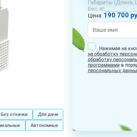
Габариты (Длина, 
ОБУСТРОЙСТВО
РЕМОНТ
БУРЕ
Вес, кг:
СКВАЖИН С
СКВАЖИН НА
КОЛО
190 700 ру
АДАПТЕРОМ
ВОДУ
Цена:
Нажимая на кно
на обработку персо
СКВАЖИНА НА
обработку персонал
ПЕСОК
программами
в поря
персональных данны
Без откачки
Для дачи
икальные
Автономные