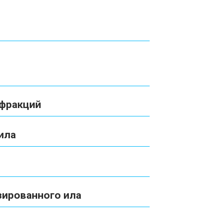
 фракций
ила
зированного ила