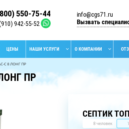
(800) 550-75-44
info@cgs71.ru
Вызвать специали
(910) 942-55-52
ЦЕНЫ
НАШИ УСЛУГИ
О КОМПАНИИ
ОТ
С-С 8 ЛОНГ ПР
ЛОНГ ПР
НАЙТИ
БУРЕНИЕ
БУРЕ
УСТАНОВКА
ПРОМЫШЛЕННЫХ
АРТЕЗИ
СЕПТИКОВ
СКВАЖИН
СКВА
СЕПТИК ТОП
8 человек