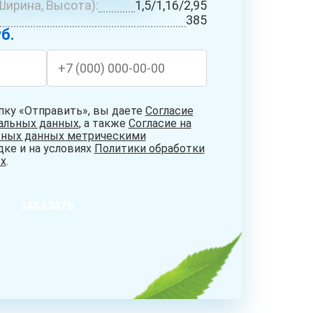
Ширина, Высота):
1,5/1,16/2,95
БУРЕНИЕ
СИСТЕМЫ
НИЕ
385
АБИССИНСКИХ
ОЧИСТКИ
ДЦЕВ
б.
СКВАЖИН
ВОДЫ
пку «Отправить», вы даете
Согласие
нальных данных
, а также
Согласие на
ьных данных метрическими
дке и на условиях
Политики обработки
х
.
ЗАКАЗАТЬ