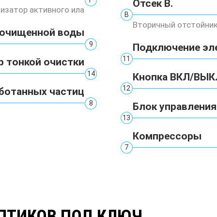
Отсек В.
изатор активного ила
В
Вторичный отстойни
 очищенной воды
9
Подключение эл
11
р тонкой очистки
14
Кнопка ВКЛ/ВЫК
12
ботанных частиц
8
Блок управления
13
Компрессоры
7
ПТИКОВ ПОД КЛЮЧ