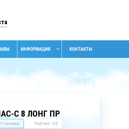
ОСТАВИТЬ ЗАЯВКУ
ста
ЗЫВЫ
ИНФОРМАЦИЯ
КОНТАКТЫ
НАЙТИ
НИЕ
ОБУСТРОЙСТВО
ОБУСТРОЙСТВО
АНСКИХ
СКВАЖИН С
СКВАЖИН
ЖИН
КЕССОНОМ
АС-С 8 ЛОНГ ПР
Установка
Рейтинг: 4.8