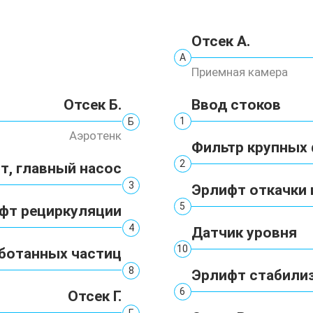
Отсек А.
А
Приемная камера
Ввод стоков
Отсек Б.
1
Б
Аэротенк
Фильтр крупных
2
т, главный насос
3
Эрлифт откачки 
5
фт рециркуляции
4
Датчик уровня
10
ботанных частиц
8
Эрлифт стабили
6
Отсек Г.
Г