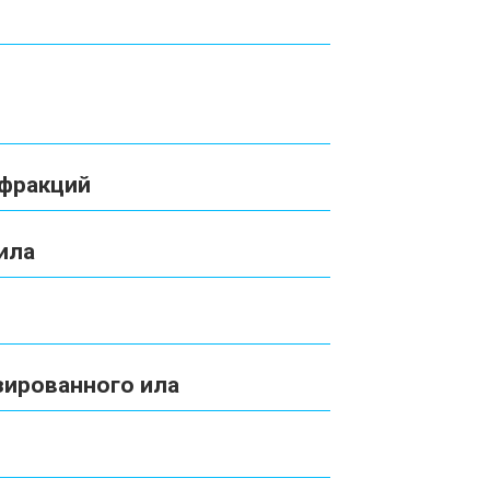
 фракций
ила
зированного ила