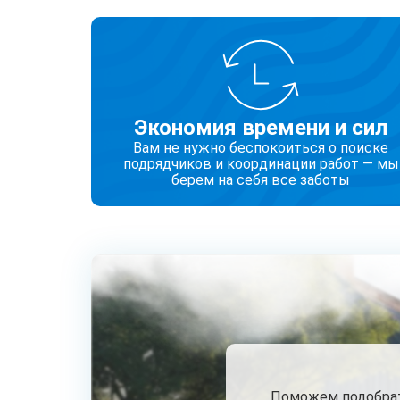
Экономия времени и сил
Вам не нужно беспокоиться о поиске
подрядчиков и координации работ — мы
берем на себя все заботы
Поможем подобрать