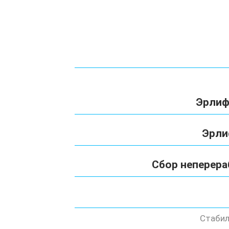
Эрлиф
Эрли
Сбор неперера
Стабил