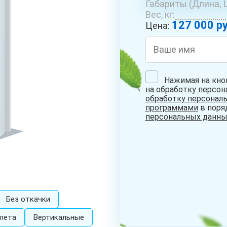
Габариты (Длина, Ш
ОБУСТРОЙСТВО
РЕМОНТ
БУРЕ
Вес, кг:
СКВАЖИН С
СКВАЖИН НА
КОЛО
127 000 ру
АДАПТЕРОМ
ВОДУ
Цена:
Нажимая на кно
на обработку персо
СКВАЖИНА НА
обработку персонал
ПЕСОК
программами
в поря
персональных данны
Без откачки
лета
Вертикальные