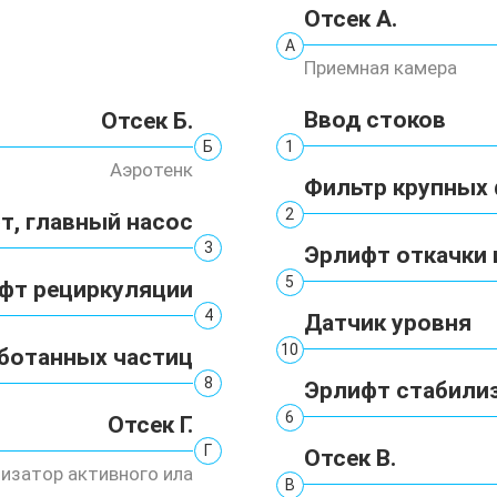
Отсек А.
А
Приемная камера
Ввод стоков
Отсек Б.
1
Б
Аэротенк
Фильтр крупных
2
т, главный насос
3
Эрлифт откачки 
5
фт рециркуляции
4
Датчик уровня
10
ботанных частиц
8
Эрлифт стабили
6
Отсек Г.
Г
Отсек В.
изатор активного ила
В