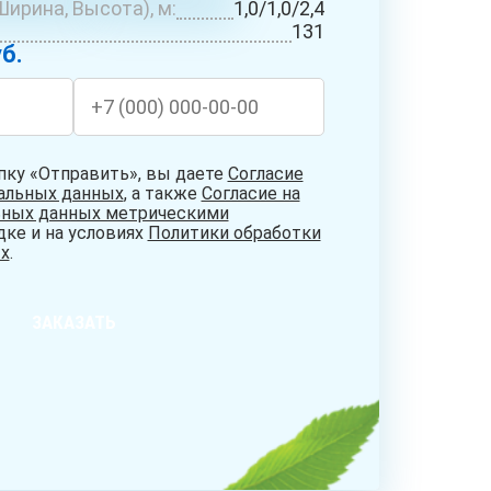
ирина, Высота), м:
1,0/1,0/2,4
БУРЕНИЕ
СИСТЕМЫ
НИЕ
131
АБИССИНСКИХ
ОЧИСТКИ
ДЦЕВ
б.
СКВАЖИН
ВОДЫ
пку «Отправить», вы даете
Согласие
нальных данных
, а также
Согласие на
ьных данных метрическими
дке и на условиях
Политики обработки
х
.
ЗАКАЗАТЬ