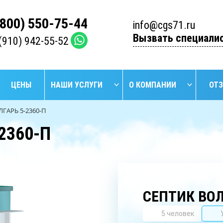
(800) 550-75-44
info@cgs71.ru
Вызвать специали
(910) 942-55-52
ЦЕНЫ
НАШИ УСЛУГИ
О КОМПАНИИ
ОТ
ЛГАРЬ 5-2360-П
2360-П
НАЙТИ
БУРЕНИЕ
БУРЕ
УСТАНОВКА
ПРОМЫШЛЕННЫХ
АРТЕЗИ
СЕПТИКОВ
СКВАЖИН
СКВА
СЕПТИК ВОЛ
5 человек