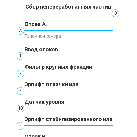
Сбор непереработанных частиц
8
Отсек А.
А
Приемная камера
Ввод стоков
1
Фильтр крупных фракций
2
Эрлифт откачки ила
5
Датчик уровня
10
Эрлифт стабилизированного ила
6
Отсек В.