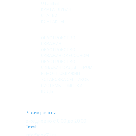
ОТЗЫВЫ
КАРТА ГЛУБИН
СТАТЬИ
КОНТАКТЫ
УСЛУГИ
ОБУСТРОЙСТВО
СКВАЖИН
ОБУСТРОЙСТВО
СКВАЖИН С КЕССОНОМ
ОБУСТРОЙСТВО
СКВАЖИН С АДАПТЕРОМ
РЕМОНТ СКВАЖИН
УСТАНОВКА СЕПТИКОВ
СИСТЕМЫ ОЧИСТКИ
ВОДЫ
Режим работы:
ежедневно с 8:00 до 20:00
Email:
info@cgs71.ru