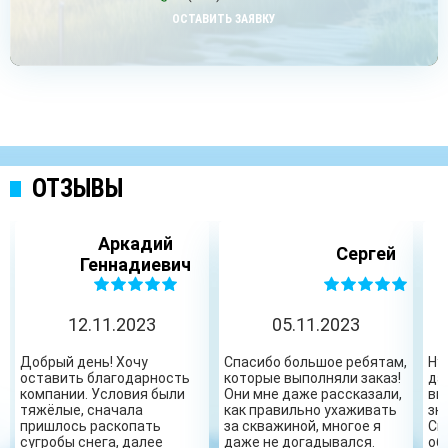
ОСТАВИТЬ ЗАЯВКУ
ОТЗЫВЫ
Аркадий
Сергей
Геннадиевич
12.11.2023
05.11.2023
Добрый день! Хочу
Спасибо большое ребятам,
Ну
оставить благодарность
которые выполняли заказ!
да
компании. Условия были
Они мне даже рассказали,
вы
тяжёлые, сначала
как правильно ухаживать
зн
пришлось раскопать
за скважиной, многое я
Сп
сугробы снега, далее
даже не догадывался.
об