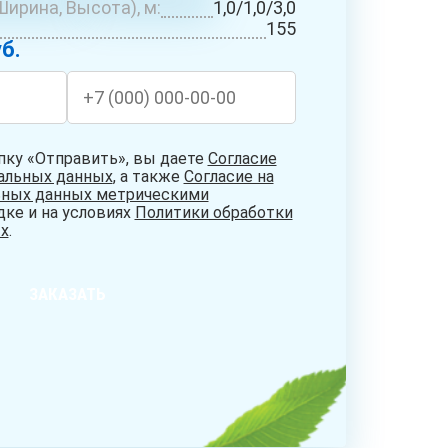
ирина, Высота), м:
1,0/1,0/3,0
БУРЕНИЕ
СИСТЕМЫ
НИЕ
155
АБИССИНСКИХ
ОЧИСТКИ
ДЦЕВ
б.
СКВАЖИН
ВОДЫ
пку «Отправить», вы даете
Согласие
нальных данных
, а также
Согласие на
ьных данных метрическими
дке и на условиях
Политики обработки
х
.
ЗАКАЗАТЬ