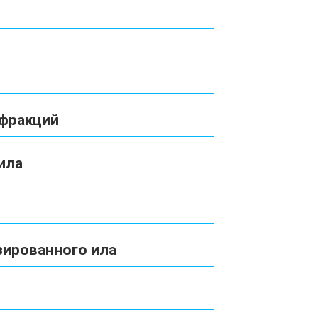
 фракций
ила
зированного ила