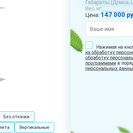
Габариты (Длина, Ш
ОБУСТРОЙСТВО
РЕМОНТ
БУРЕ
Вес, кг:
СКВАЖИН С
СКВАЖИН НА
КОЛО
147 000 ру
АДАПТЕРОМ
ВОДУ
Цена:
Нажимая на кно
на обработку персо
СКВАЖИНА НА
обработку персонал
ПЕСОК
программами
в поря
персональных данны
Без откачки
лета
Вертикальные