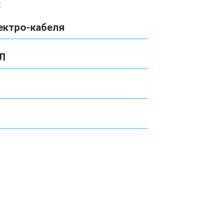
к
ектро-кабеля
Л