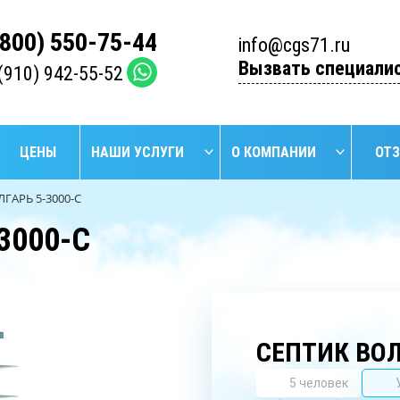
(800) 550-75-44
info@cgs71.ru
Вызвать специали
(910) 942-55-52
ЦЕНЫ
НАШИ УСЛУГИ
О КОМПАНИИ
ОТ
ЛГАРЬ 5-3000-С
3000-С
НАЙТИ
БУРЕНИЕ
БУРЕ
УСТАНОВКА
ПРОМЫШЛЕННЫХ
АРТЕЗИ
СЕПТИКОВ
СКВАЖИН
СКВА
СЕПТИК ВОЛ
5 человек