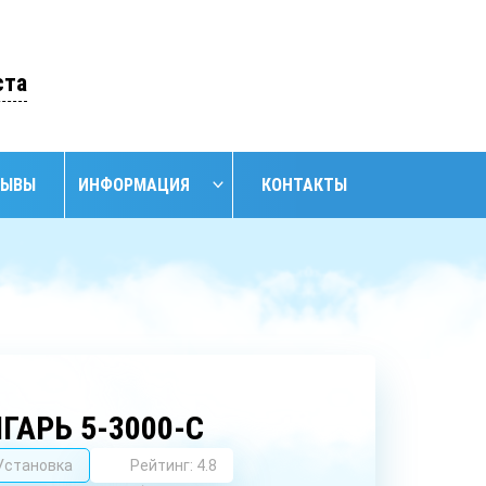
ОСТАВИТЬ ЗАЯВКУ
ста
ЗЫВЫ
ИНФОРМАЦИЯ
КОНТАКТЫ
НАЙТИ
НИЕ
ОБУСТРОЙСТВО
ОБУСТРОЙСТВО
АНСКИХ
СКВАЖИН С
СКВАЖИН
ЖИН
КЕССОНОМ
ГАРЬ 5-3000-С
Установка
Рейтинг: 4.8