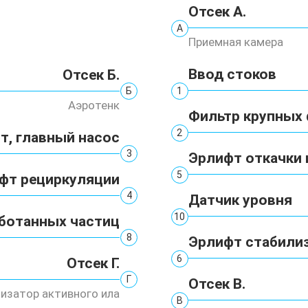
Отсек А.
А
Приемная камера
Ввод стоков
Отсек Б.
1
Б
Аэротенк
Фильтр крупных
2
т, главный насос
3
Эрлифт откачки 
5
фт рециркуляции
4
Датчик уровня
10
ботанных частиц
8
Эрлифт стабили
6
Отсек Г.
Г
Отсек В.
изатор активного ила
В