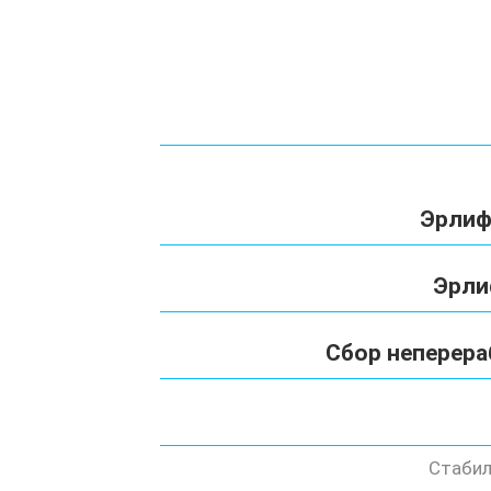
Эрлиф
Эрли
Сбор неперера
Стабил