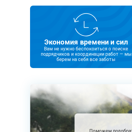
Экономия времени и сил
Вам не нужно беспокоиться о поиске
подрядчиков и координации работ — мы
берем на себя все заботы
Поможем подобрать