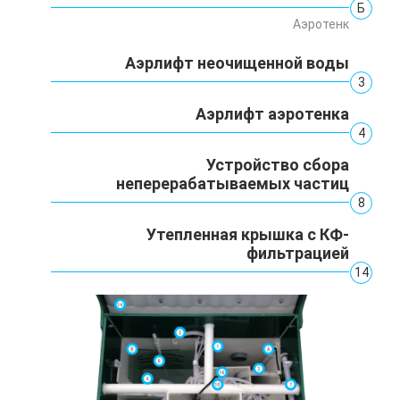
Б
Аэротенк
Аэрлифт неочищенной воды
3
Аэрлифт аэротенка
4
Устройство сбора
неперерабатываемых частиц
8
Утепленная крышка с КФ-
фильтрацией
14