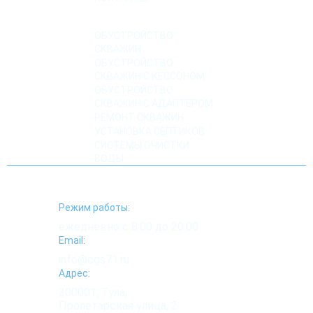
УСЛУГИ
ОБУСТРОЙСТВО
СКВАЖИН
ОБУСТРОЙСТВО
СКВАЖИН С КЕССОНОМ
ОБУСТРОЙСТВО
СКВАЖИН С АДАПТЕРОМ
РЕМОНТ СКВАЖИН
УСТАНОВКА СЕПТИКОВ
СИСТЕМЫ ОЧИСТКИ
ВОДЫ
Режим работы:
ежедневно с 8:00 до 20:00
Email:
info@cgs71.ru
Адрес:
300001, Тула,
Пролетарская улица, 2