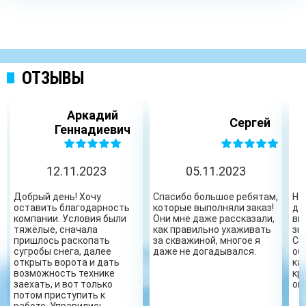
ОТЗЫВЫ
Аркадий
Сергей
Геннадиевич
12.11.2023
05.11.2023
Добрый день! Хочу
Спасибо большое ребятам,
Ну
оставить благодарность
которые выполняли заказ!
да
компании. Условия были
Они мне даже рассказали,
вы
тяжёлые, сначала
как правильно ухаживать
зн
пришлось раскопать
за скважиной, многое я
Сп
сугробы снега, далее
даже не догадывался.
об
открыть ворота и дать
ка
возможность технике
кр
заехать, и вот только
ог
потом приступить к
работе. Управились