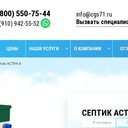
(800) 550-75-44
info@cgs71.ru
Вызвать специали
(910) 942-55-52
ЦЕНЫ
НАШИ УСЛУГИ
О КОМПАНИИ
ОТ
тик АСТРА 4
НАЙТИ
БУРЕНИЕ
БУРЕ
УСТАНОВКА
ПРОМЫШЛЕННЫХ
АРТЕЗИ
СЕПТИКОВ
СКВАЖИН
СКВА
СЕПТИК АСТ
4 человек