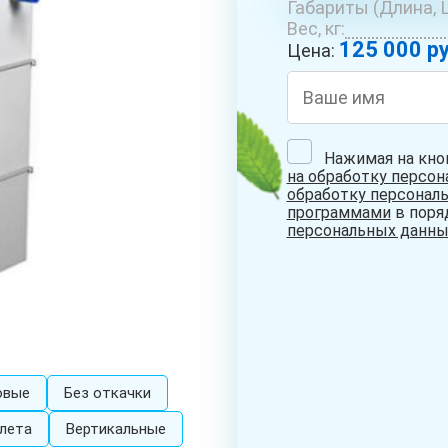
Габариты (Длина, Ш
ОБУСТРОЙСТВО
РЕМОНТ
БУРЕ
Вес, кг:
СКВАЖИН С
СКВАЖИН НА
КОЛО
125 000 ру
АДАПТЕРОМ
ВОДУ
Цена:
Нажимая на кно
на обработку персо
СКВАЖИНА НА
обработку персонал
ПЕСОК
программами
в поря
персональных данны
овые
Без откачки
лета
Вертикальные