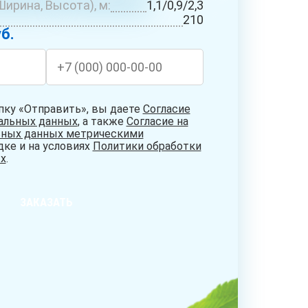
ирина, Высота), м:
1,1/0,9/2,3
БУРЕНИЕ
СИСТЕМЫ
НИЕ
210
АБИССИНСКИХ
ОЧИСТКИ
ДЦЕВ
б.
СКВАЖИН
ВОДЫ
пку «Отправить», вы даете
Согласие
нальных данных
, а также
Согласие на
ьных данных метрическими
дке и на условиях
Политики обработки
х
.
ЗАКАЗАТЬ