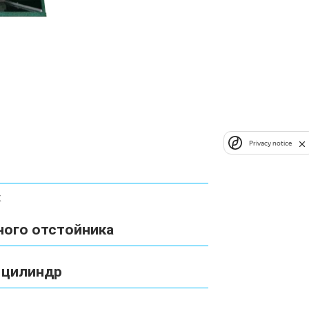
Privacy notice
к
ного отстойника
 цилиндр