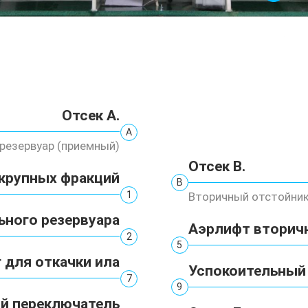
Отсек А.
А
резервуар (приемный)
Отсек В.
крупных фракций
В
1
Вторичный отстойни
ьного резервуара
Аэрлифт вторич
2
5
 для откачки ила
Успокоительный
7
9
й переключатель