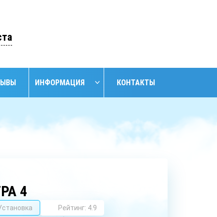
ОСТАВИТЬ ЗАЯВКУ
ста
ЗЫВЫ
ИНФОРМАЦИЯ
КОНТАКТЫ
НАЙТИ
НИЕ
ОБУСТРОЙСТВО
ОБУСТРОЙСТВО
АНСКИХ
СКВАЖИН С
СКВАЖИН
ЖИН
КЕССОНОМ
РА 4
Установка
Рейтинг: 4.9