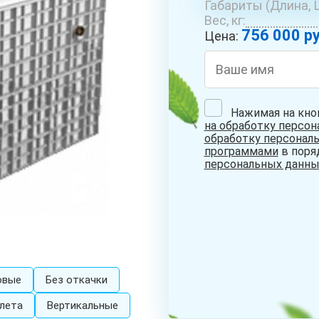
Габариты (Длина, Ш
ОБУСТРОЙСТВО
РЕМОНТ
БУРЕ
Вес, кг:
СКВАЖИН С
СКВАЖИН НА
КОЛО
756 000 ру
АДАПТЕРОМ
ВОДУ
Цена:
Нажимая на кно
на обработку персо
СКВАЖИНА НА
обработку персонал
ПЕСОК
программами
в поря
персональных данны
овые
Без откачки
лета
Вертикальные