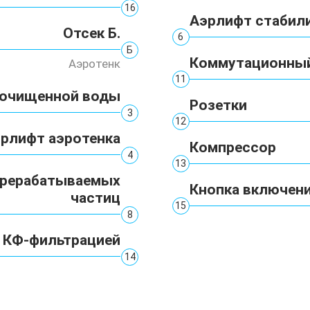
16
Аэрлифт стабил
Отсек Б.
6
Б
Коммутационный
Аэротенк
11
еочищенной воды
Розетки
3
12
рлифт аэротенка
Компрессор
4
13
ерерабатываемых
Кнопка включен
частиц
15
8
с КФ-фильтрацией
14