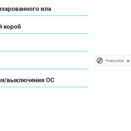
изарованного ила
 короб
Privacy notice
ия/выключения ОС