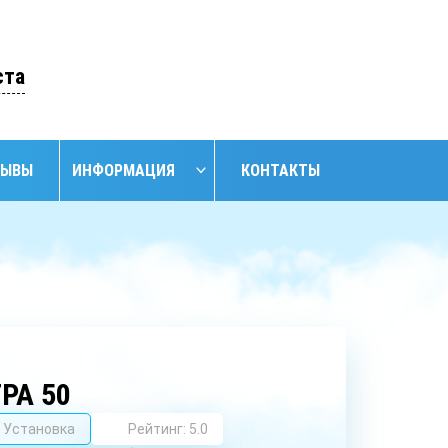
ОСТАВИТЬ ЗАЯВКУ
ста
ЗЫВЫ
ИНФОРМАЦИЯ
КОНТАКТЫ
НАЙТИ
НИЕ
ОБУСТРОЙСТВО
ОБУСТРОЙСТВО
АНСКИХ
СКВАЖИН С
СКВАЖИН
ЖИН
КЕССОНОМ
РА 50
Установка
Рейтинг: 5.0