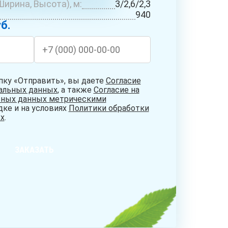
ирина, Высота), м:
3/2,6/2,3
БУРЕНИЕ
СИСТЕМЫ
НИЕ
940
АБИССИНСКИХ
ОЧИСТКИ
ДЦЕВ
б.
СКВАЖИН
ВОДЫ
пку «Отправить», вы даете
Согласие
нальных данных
, а также
Согласие на
ьных данных метрическими
дке и на условиях
Политики обработки
х
.
ЗАКАЗАТЬ