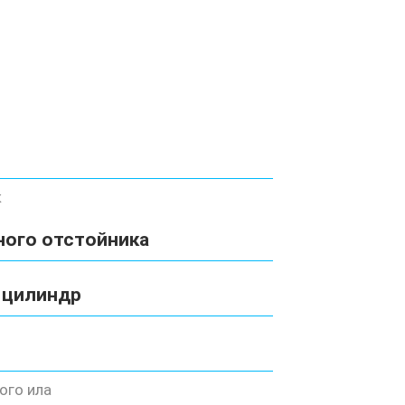
к
ного отстойника
 цилиндр
ого ила