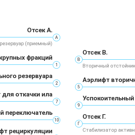
Отсек А.
А
резервуар (приемный)
Отсек В.
крупных фракций
В
1
Вторичный отстойни
ьного резервуара
Аэрлифт вторич
2
5
 для откачки ила
Успокоительный
7
9
й переключатель
Отсек Г.
10
Г
Стабилизатор активн
фт рециркуляции