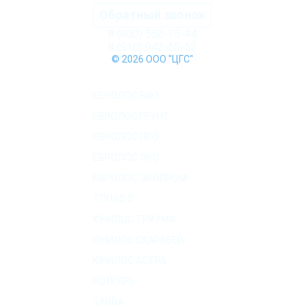
Обратный звонок
8 (800) 550-75-44
8 (910) 942-55-52
© 2026 ООО "ЦГС"
КАТАЛОГ СЕПТИКОВ
ЕВРОЛОС БИО
ЕВРОЛОС ГРУНТ
ЕВРОЛОС ПРО
ЕВРОЛОС ЭКО
ЕВРОЛОС ЭКОПРОМ
ТОПАС C
ЮНИЛОС ТРИУМФ
ЮНИЛОС СКАРАБЕЙ
ЮНИЛОС АСТРА
ВОЛГАРЬ
GARDA