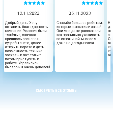
12.11.2023
05.11.2023
Добрый день! Хочу
Спасибо большое ребятам,
Ну
оставить благодарность
которые выполняли заказ!
да
компании. Условия были
Они мне даже рассказали,
вы
тяжёлые, сначала
как правильно ухаживать
зн
пришлось раскопать
за скважиной, многое я
Сп
сугробы снега, далее
даже не догадывался.
об
открыть ворота и дать
ка
возможность технике
кр
заехать, и вот только
ог
потом приступить к
работе. Управились
быстро и я очень доволен!
СМОТРЕТЬ ВСЕ ОТЗЫВЫ