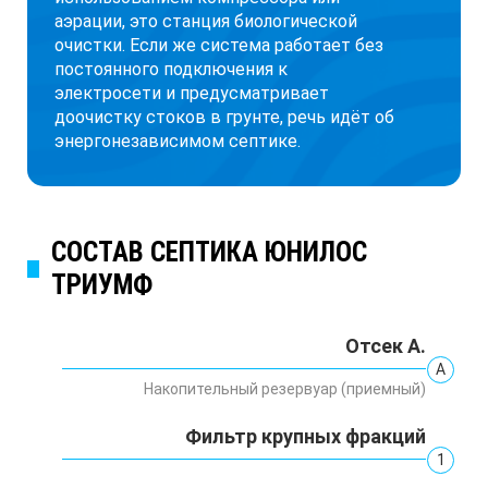
аэрации, это станция биологической
очистки. Если же система работает без
постоянного подключения к
электросети и предусматривает
доочистку стоков в грунте, речь идёт об
энергонезависимом септике.
СОСТАВ СЕПТИКА ЮНИЛОС
ТРИУМФ
Отсек А.
А
Накопительный резервуар (приемный)
Фильтр крупных фракций
1