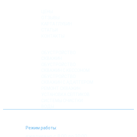
О КОМПАНИИ
ЦЕНЫ
ОТЗЫВЫ
КАРТА ГЛУБИН
СТАТЬИ
КОНТАКТЫ
УСЛУГИ
ОБУСТРОЙСТВО
СКВАЖИН
ОБУСТРОЙСТВО
СКВАЖИН С КЕССОНОМ
ОБУСТРОЙСТВО
СКВАЖИН С АДАПТЕРОМ
РЕМОНТ СКВАЖИН
УСТАНОВКА СЕПТИКОВ
СИСТЕМЫ ОЧИСТКИ
ВОДЫ
Режим работы:
ежедневно с 8:00 до 20:00