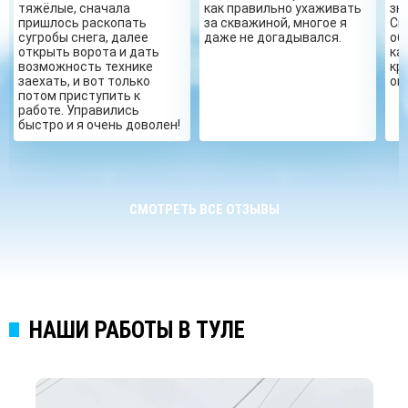
тяжёлые, сначала
как правильно ухаживать
зн
пришлось раскопать
за скважиной, многое я
Сп
сугробы снега, далее
даже не догадывался.
об
открыть ворота и дать
ка
возможность технике
кр
заехать, и вот только
ог
потом приступить к
работе. Управились
быстро и я очень доволен!
СМОТРЕТЬ ВСЕ ОТЗЫВЫ
НАШИ РАБОТЫ В ТУЛЕ