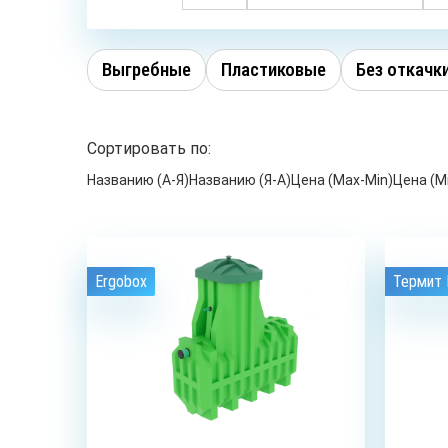
Выгребные
Пластиковые
Без откачк
Сортировать по:
Названию (А-Я)
Названию (Я-А)
Цена (Max-Min)
Цена (M
Ergobox
Термит
4
чел.