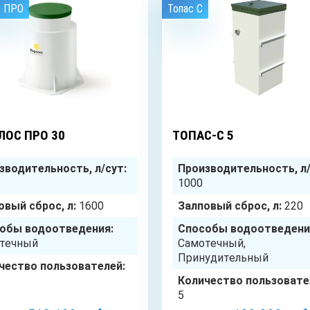
с ПРО
Топас C
30
чел.
ЛОС ПРО 30
ТОПАС-С 5
зводительность, л/сут:
Производительность, л/
1000
овый сброс, л:
1600
Залповый сброс, л:
220
обы водоотведения:
Способы водоотведени
течный
Самотечный,
Принудительный
чество пользователей:
Количество пользовате
5