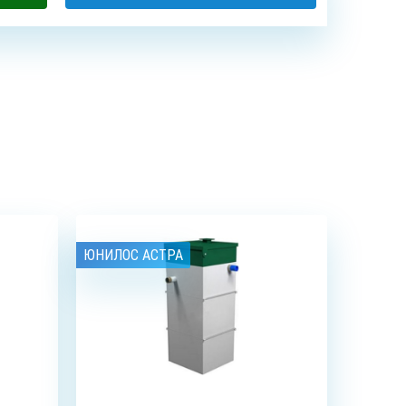
БУРЕНИЕ
СИСТЕМЫ
НИЕ
АБИССИНСКИХ
ОЧИСТКИ
ДЦЕВ
СКВАЖИН
ВОДЫ
ЮНИЛОС АСТРА
8
чел.
4
чел.