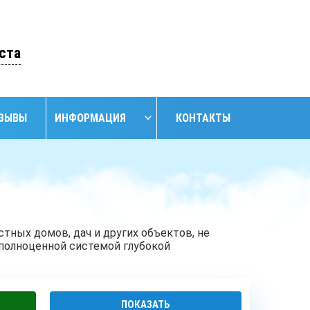
ОСТАВИТЬ ЗАЯВКУ
ста
ЗЫВЫ
ИНФОРМАЦИЯ
КОНТАКТЫ
НАЙТИ
НИЕ
ОБУСТРОЙСТВО
ОБУСТРОЙСТВО
АНСКИХ
СКВАЖИН С
СКВАЖИН
ЖИН
КЕССОНОМ
тных домов, дач и других объектов, не
 полноценной системой глубокой