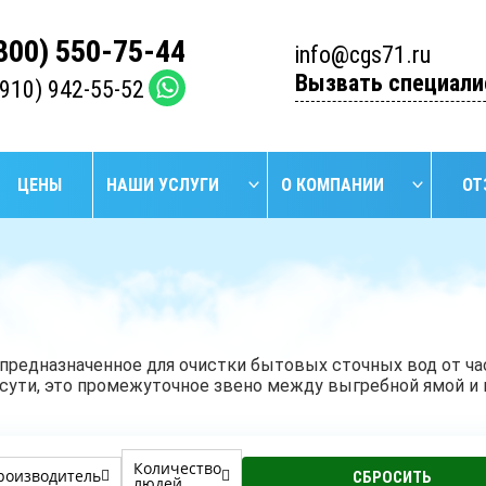
(800) 550-75-44
info@cgs71.ru
Вызвать специали
(910) 942-55-52
ЦЕНЫ
НАШИ УСЛУГИ
О КОМПАНИИ
ОТ
НАЙТИ
БУРЕНИЕ
БУРЕ
УСТАНОВКА
ПРОМЫШЛЕННЫХ
АРТЕЗИ
СЕПТИКОВ
СКВАЖИН
СКВА
 предназначенное для очистки бытовых сточных вод от час
 сути, это промежуточное звено между выгребной ямой и
Количество
роизводитель
людей