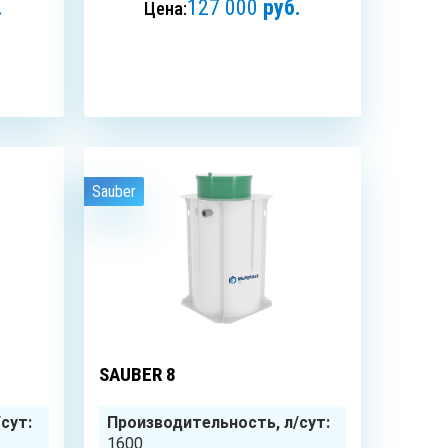
.
127 000
руб.
Цена:
ЗАКАЗАТЬ
Sauber
5
чел.
6
чел.
SAUBER 8
сут:
Производительность, л/сут:
1600