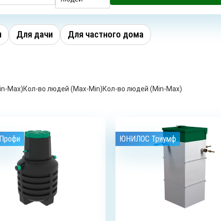
ОБУСТРОЙСТВО
РЕМОНТ
БУРЕ
СКВАЖИН С
СКВАЖИН НА
КОЛО
АДАПТЕРОМ
ВОДУ
и
Для дачи
Для частного дома
in-Max)
Кол-во людей (Max-Min)
Кол-во людей (Min-Max)
СКВАЖИНА НА
ПЕСОК
 Профи
ЮНИЛОС Триумф
2
чел.